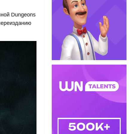
енной Dungeons
 переизданию