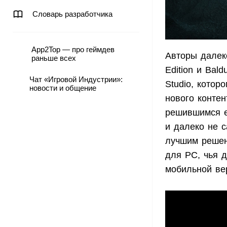
Словарь разработчика
App2Top — про геймдев
Авторы далеко
раньше всех
Edition и Bald
Чат «Игровой Индустрии»:
Studio, котор
новости и общение
нового конте
решившимся ег
и далеко не 
лучшим решен
для PC, чья д
мобильной ве