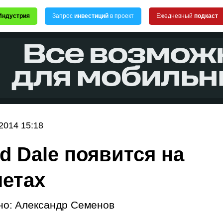
Индустрия
Запрос
инвестиций
в проект
Ежедневный
подкаст
2014 15:18
nd Dale появится на
етах
но:
Александр Семенов