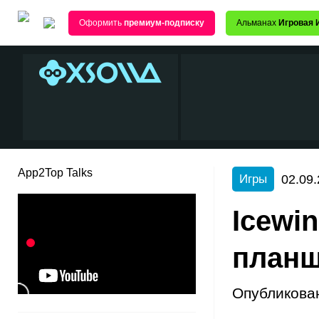
Оформить
премиум-подписку
Альманах
Игровая 
App2Top Talks
02.09.
Игры
Icewi
планш
Опубликова