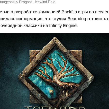
,
Dungeons & Dragons
Icewind Dale
стью о разработке компанией Backflip игры во всел
явилась информация, что студия Beamdog готовит к
 очередной классики на Infinity Engine.