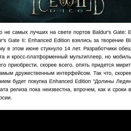
 не самых лучших на свете портов Baldur's Gate: 
ur's Gate II: Enhanced Edition взялись за творение Bl
ому в этом июне стукнуло 14 лет. Разработчики обе
нта и кросс-платформенный мультиплеер, но мобиль
о приобрести, скорее всего, опять придется мирит
самым дружественным интерфейсом. Так что, скорее
ием будет покупка Enhanced Edition "Долины Ледян
ата релиза пока неизвестна, впрочем, как и сроки 
рсии.