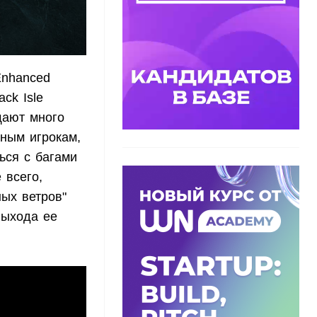
Enhanced
ack Isle
щают много
ным игрокам,
ься с багами
 всего,
ых ветров"
выхода ее