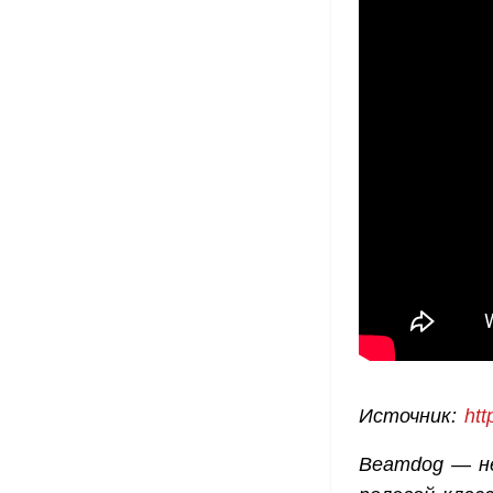
Источник:
htt
Beamdog — не