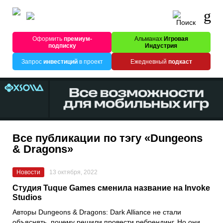
Оформить
премиум-
Альманах
Игровая
подписку
Индустрия
Запрос
инвестиций
в проект
Ежедневный
подкаст
Все публикации по тэгу «Dungeons
& Dragons»
Новости
13 октября, 2022
Студия Tuque Games сменила название на Invoke
Studios
Авторы
Dungeons & Dragons: Dark Alliance
не стали
объяснять, почему решили провести ребрендинг. Но они