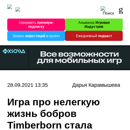
Оформить
премиум-
Альманах
Игровая
подписку
Индустрия
Запрос
инвестиций
в проект
Ежедневный
подкаст
28.09.2021 13:35
Дарья Карамышева
Игра про нелегкую
жизнь бобров
Timberborn стала