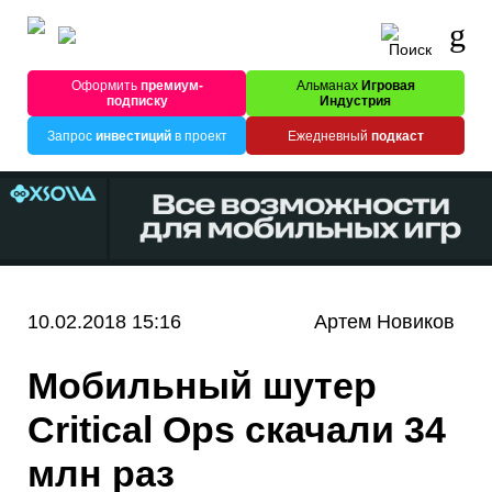
Оформить
премиум-
Альманах
Игровая
подписку
Индустрия
Запрос
инвестиций
в проект
Ежедневный
подкаст
10.02.2018 15:16
Артем Новиков
Мобильный шутер
Critical Ops скачали 34
млн раз