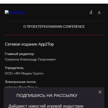
О ПРОЕКТЕ
РЕКЛАМА
WN CONFERENCE
Сетевое издание App2Top
Главный редактор:
Семенов Александр Георгиевич
Учредитель:
ООО «ВН Медиа Групп»
Электронная почта:
welcome@app2top.ru
×
ПОДПИШИСЬ НА РАССЫЛКУ
При использовании материалов активная ссылка на
app2top.ru
обязательна.
Дайджест новостей игровой индустрии