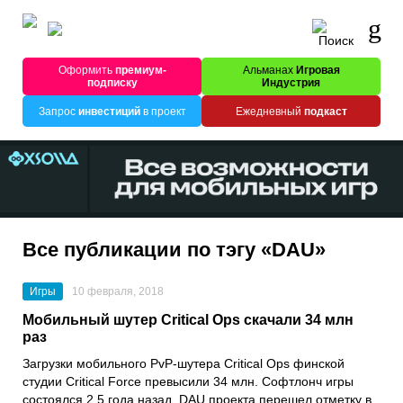
Оформить
премиум-
Альманах
Игровая
подписку
Индустрия
Запрос
инвестиций
в проект
Ежедневный
подкаст
Все публикации по тэгу «DAU»
Игры
10 февраля, 2018
Мобильный шутер Critical Ops скачали 34 млн
раз
Загрузки мобильного PvP-шутера Critical Ops финской
студии Critical Force превысили 34 млн. Софтлонч игры
состоялся 2,5 года назад. DAU проекта перешел отметку в