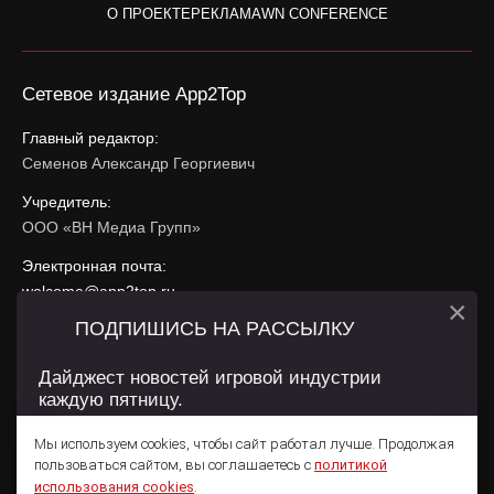
О ПРОЕКТЕ
РЕКЛАМА
WN CONFERENCE
Сетевое издание App2Top
Главный редактор:
Семенов Александр Георгиевич
Учредитель:
ООО «ВН Медиа Групп»
Электронная почта:
welcome@app2top.ru
×
ПОДПИШИСЬ НА РАССЫЛКУ
При использовании материалов активная ссылка на
app2top.ru
обязательна.
Дайджест новостей игровой индустрии
каждую пятницу.
Сайт использует IP адреса, cookie, данные геолокации
Пользователей сайта и сервис «Яндекс Метрика». Условия
Мы используем cookies, чтобы сайт работал лучше. Продолжая
использования содержатся в
Политике конфиденциальности
и
пользоваться сайтом, вы соглашаетесь с
политикой
Пользовательском соглашении
.
Подписаться
использования cookies
.