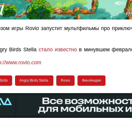
изом игры Rovio запустит мультфильмы про прикл
ry Birds Stella
стало известно
в минувшем феврал
p://www.rovio.com
Birds
Angry Birds Stella.
Rovio
Финляндия