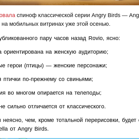
овала
спиноф классической серии Angry Birds — Angry
 на мобильных витринах уже этой осенью.
убликованного пару часов назад Rovio, ясно:
а ориентирована на женскую аудиторию;
ые герои (птицы) — женские персонажи;
 птички по-прежнему со свиньями;
ия во многом опирается на телеподы;
не сильно отличается от классического.
 неясно, чем, кроме тотальной перерисовки, будет
ella от Angry Birds.