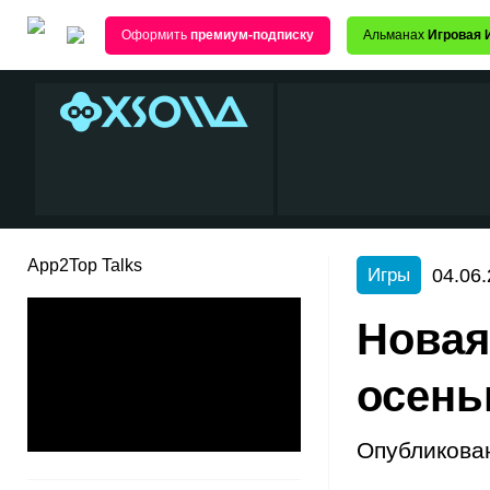
Оформить
премиум-подписку
Альманах
Игровая 
App2Top Talks
04.06.
Игры
Новая
осен
Опубликова