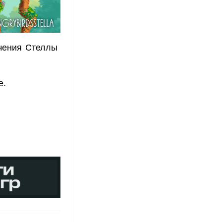
ючения Стеллы
е.