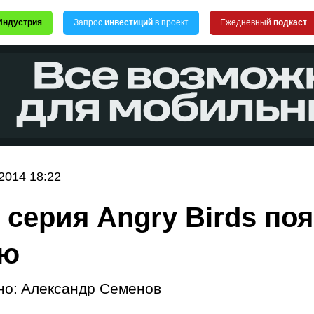
Индустрия
Запрос
инвестиций
в проект
Ежедневный
подкаст
2014 18:22
 серия Angry Birds по
ью
но:
Александр Семенов