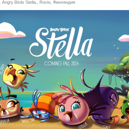
,
,
,
Angry Birds Stella.
Rovio
Финляндия