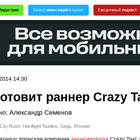
Индустрия
Запрос
инвестиций
в проект
Ежедневный
подкаст
2014 14:30
готовит раннер Crazy T
но:
Александр Семенов
,
,
,
 City Rush
Hardlight Studios
Sega
Япония
ятницу японская компания
анонсировала
Crazy Taxi: 