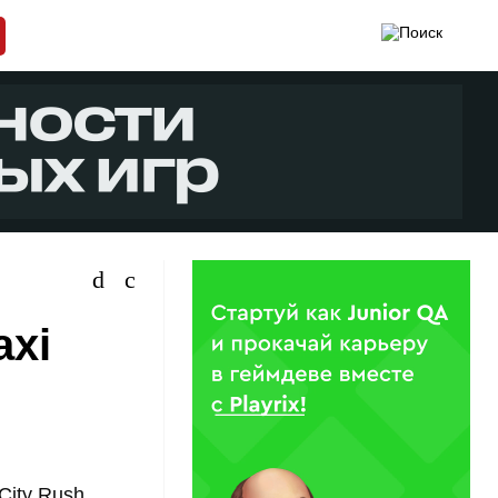
axi
City Rush,