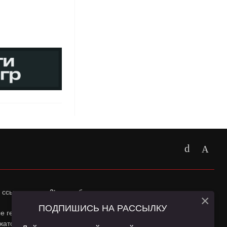
 ссылка на
app2top.ru
обязательна.
×
ПОДПИШИСЬ НА РАССЫЛКУ
ные геолокации Пользователей сайта и сервис «Яндекс
жатся в
Политике конфиденциальности
и
Пользовательском