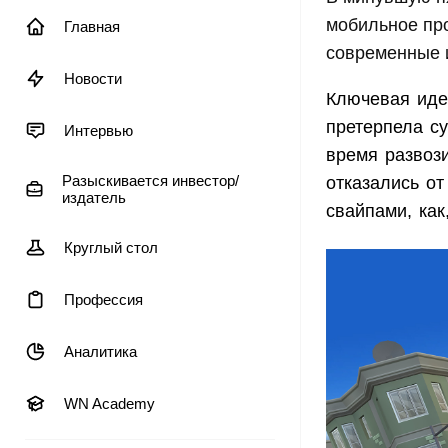
мобильное про
Главная
современные 
Новости
Ключевая идея
претерпела су
Интервью
время развоз
Разыскивается инвестор/
отказались о
издатель
свайпами, как
Круглый стол
Профессия
Аналитика
WN Academy