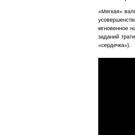
«Мягкая» вал
усовершенств
мгновенное н
заданий трат
«сердечка»).