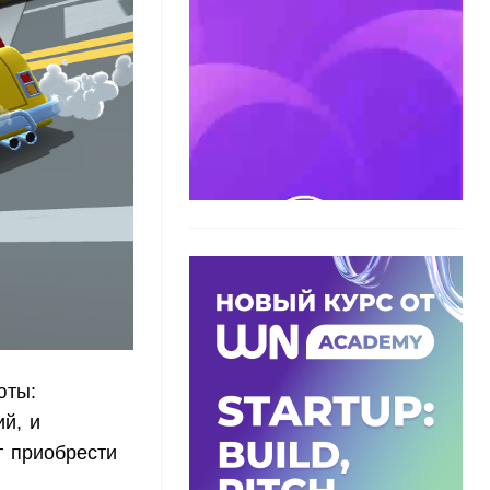
юты:
й, и
т приобрести