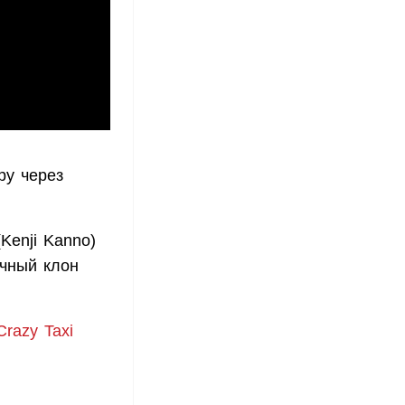
ру через
Kenji Kanno)
очный клон
Crazy Taxi