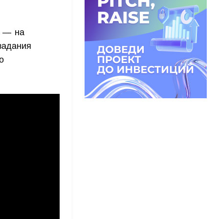
» — на
задания
о