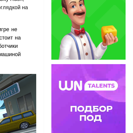
оглядкой на
игре не
стоит на
ботчики
 машиной