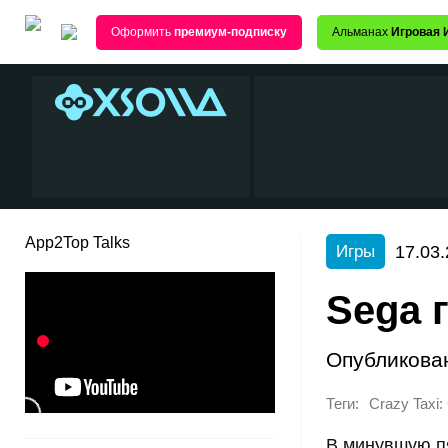
Оформить
премиум-подписку
Альманах
Игровая 
App2Top Talks
17.03.
Игры
Sega 
Опубликова
Теги:
Crazy Taxi:
В минувшую п