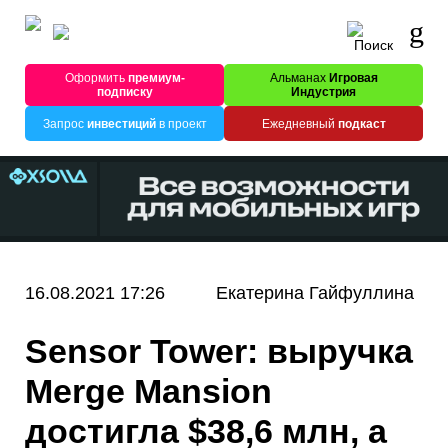
Оформить
премиум-
Альманах
Игровая
подписку
Индустрия
Запрос
инвестиций
в проект
Ежедневный
подкаст
16.08.2021 17:26
Екатерина Гайфуллина
Sensor Tower: выручка
Merge Mansion
достигла $38,6 млн, а