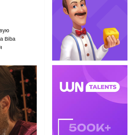
овую
а Biba
я