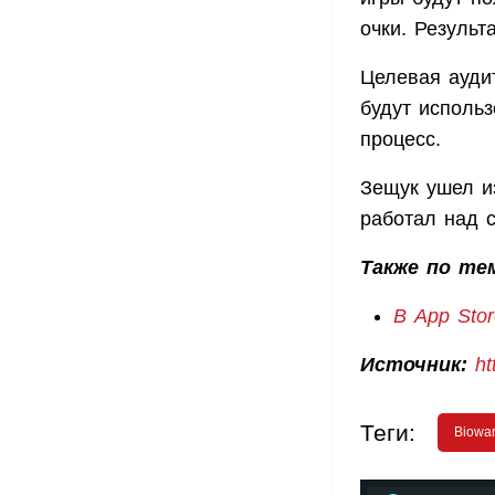
очки. Результ
Целевая ауди
будут использ
процесс.
Зещук ушел из
работал над с
Также по те
В App Sto
Источник:
ht
Теги:
Biowa