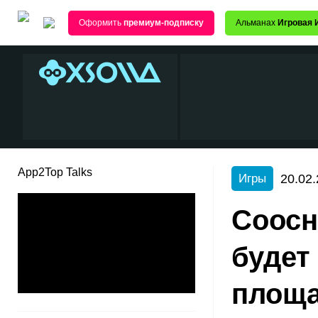
Оформить
премиум-подписку
Альманах
Игровая 
App2Top Talks
20.02.
Игры
Соосн
будет
площ