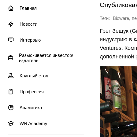
Опубликова
Главная
Теги:
,
Bioware
пе
Новости
Грег Зещук (G
индустрию в к
Интервью
Ventures. Ко
Разыскивается инвестор/
дополненной 
издатель
Круглый стол
Профессия
Аналитика
WN Academy