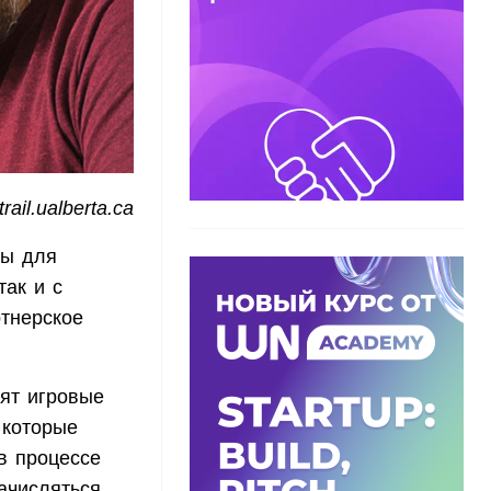
rail.ualberta.ca
ны для
ак и с
тнерское
ят игровые
 которые
в процессе
ачисляться