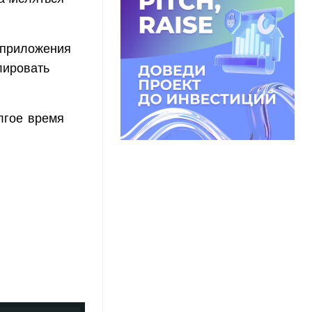
 приложения
лировать
лгое время