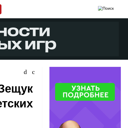
 Зещук
етских