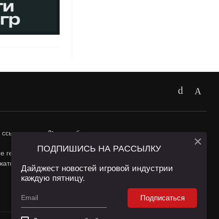
 ссылка на
app2top.ru
обязательна.
×
ПОДПИШИСЬ НА РАССЫЛКУ
ные геолокации Пользователей сайта и сервис «Яндекс
жатся в
Политике конфиденциальности
и
Пользовательском
Дайджест новостей игровой индустрии
каждую пятницу.
Подписаться