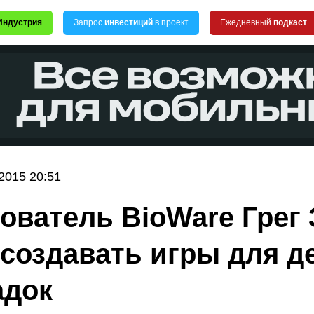
Индустрия
Запрос
инвестиций
в проект
Ежедневный
подкаст
2015 20:51
ователь BioWare Грег
 создавать игры для д
адок