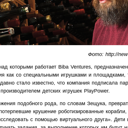
Фото: http://newt
над которыми работает Biba Ventures, предназначе
ия как со специальными игрушками и площадками, т
давно стало известно, что компания подписала пар
производителем детских игрушек PlayPower.
жения подобного рода, по словам Зещука, преврат
потерпевшие крушение роботизированные корабли,
исследовать с помощью виртуального друга». Дети 
лучать задания, за выполнение которых им будут н