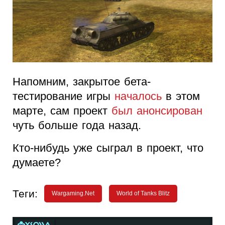
Напомним, закрытое бета-
тестирование игры
началось
в этом
марте, сам проект
был анонсирован
чуть больше года назад.
Кто-нибудь уже сыграл в проект, что
думаете?
Теги:
Wargaming.Net
World of Tanks Blitz