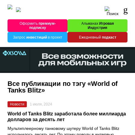
Оформить
премиум-
Альманах
Игровая
подписку
Индустрия
Запрос
инвестиций
в проект
Ежедневный
подкаст
Все публикации по тэгу «World of
Tanks Blitz»
Новости
1 июля, 2024
World of Tanks Blitz заработала более миллиарда
долларов за десять лет
Мультиплеерному танковому шутеру World of Tanks Blitz
исполнилось десять лет. По этому поводу в интервью