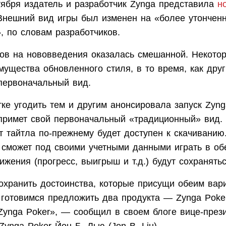
тября издатель и разработчик Zynga представила
н
 Внешний вид игры был изменен на «более утончен
, по словам разработчиков.
ков на нововведения оказалась смешанной. Некотор
ущества обновленного стиля, в то время, как дру
 первоначальный вид.
ке угодить тем и другим анонсировала запуск Zyng
а примет свой первоначальный «традиционный» вид.
 тайтла по-прежнему будет доступен к скачиванию
 сможет под своими учетными данными играть в об
ижения (прогресс, выигрыш и т.д.) будут сохранятьс
охранить достоинства, которые присущи обеим вар
 готовимся предложить два продукта — Zynga Poker
Zynga Poker», — сообщил в своем блоге вице-през