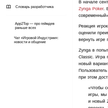
В начале сен
Словарь разработчика
Zynga Poker
.
современный»
App2Top — про геймдев
Реакция игро
раньше всех
оценили преим
Чат «Игровой Индустрии»:
вернуть игре
новости и общение
Zynga в попыт
Classic. Игр
новый вариант
Пользователь
при этом дост
«Чтобы с
игры, мы
и новый 