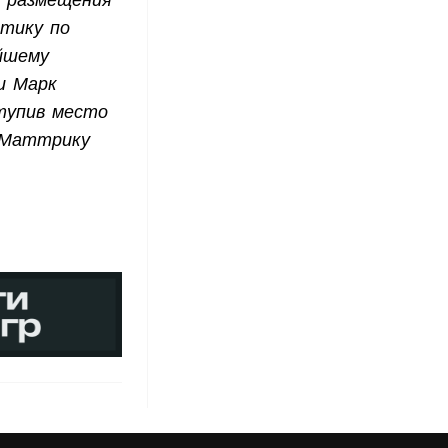
е размещения
итику по
йшему
и Марк
ступив место
у Маттрику