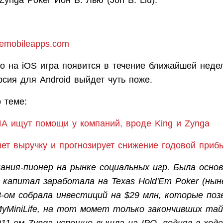
ynga Poker Йон Б. Лью (Jon B. Liu).
demobileapps.com
о на iOS игра появится в течение ближайшей недел
рсия для Android выйдет чуть поже.
 теме:
А ищут помощи у компаний, вроде King и Zynga
яет выручку и прогнозирует снижение годовой приб
ания-пионер на рынке социальных игр. Была основ
й капитал заработала на Texas Hold'Em Poker (нын
08-ом собрала инвестиций на $29 млн, которые поз
yMiniLife, на тот момет только закончивших та