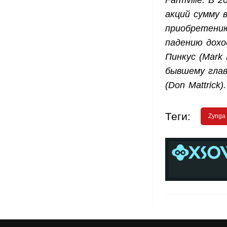
Farmville. В 
акций сумму 
приобретению
падению дохо
Пинкус (Mark
бывшему глав
(Don Mattrick).
Теги:
Zynga