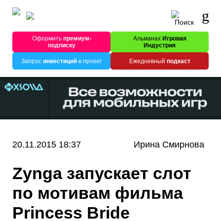
Оформить
премиум-
Альманах
Игровая
подписку
Индустрия
Запрос
инвестиций
в проект
Ежедневный
подкаст
20.11.2015 18:37
Ирина Смирнова
Zynga запускает слот
по мотивам фильма
Princess Bride