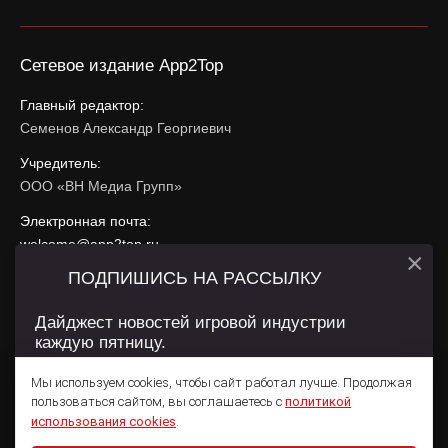
Сетевое издание App2Top
Главный редактор:
Семенов Александр Георгиевич
Учредитель:
ООО «ВН Медиа Групп»
Электронная почта:
welcome@app2top.ru
×
ПОДПИШИСЬ НА РАССЫЛКУ
При использовании материалов активная ссылка на
app2top.ru
обязательна.
Дайджест новостей игровой индустрии
каждую пятницу.
Сайт использует IP адреса, cookie, данные геолокации
Пользователей сайта и сервис «Яндекс Метрика». Условия
Мы используем cookies, чтобы сайт работал лучше. Продолжая
использования содержатся в
Политике конфиденциальности
и
пользоваться сайтом, вы соглашаетесь с
политикой
Пользовательском соглашении
.
Подписаться
использования cookies
.