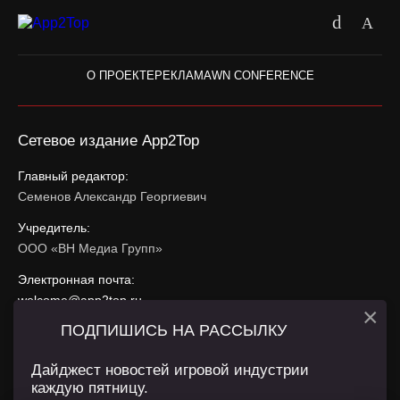
О ПРОЕКТЕ
РЕКЛАМА
WN CONFERENCE
Сетевое издание App2Top
Главный редактор:
Семенов Александр Георгиевич
Учредитель:
ООО «ВН Медиа Групп»
Электронная почта:
welcome@app2top.ru
×
ПОДПИШИСЬ НА РАССЫЛКУ
При использовании материалов активная ссылка на
app2top.ru
обязательна.
Дайджест новостей игровой индустрии
каждую пятницу.
Сайт использует IP адреса, cookie, данные геолокации