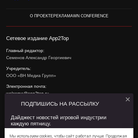
О ПРОЕКТЕ
РЕКЛАМА
WN CONFERENCE
Сетевое издание App2Top
Главный редактор:
Семенов Александр Георгиевич
Учредитель:
ООО «ВН Медиа Групп»
Электронная почта:
welcome@app2top.ru
×
ПОДПИШИСЬ НА РАССЫЛКУ
При использовании материалов активная ссылка на
app2top.ru
обязательна.
Дайджест новостей игровой индустрии
каждую пятницу.
Сайт использует IP адреса, cookie, данные геолокации
Пользователей сайта и сервис «Яндекс Метрика». Условия
Мы используем cookies, чтобы сайт работал лучше. Продолжая
использования содержатся в
Политике конфиденциальности
и