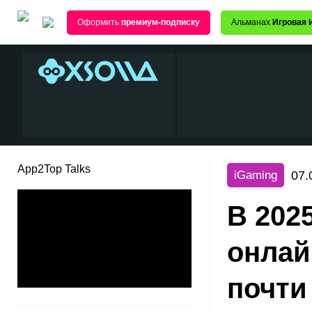
Оформить
премиум-подписку
Альманах
Игровая 
App2Top Talks
07.
iGaming
В 202
онлай
почти