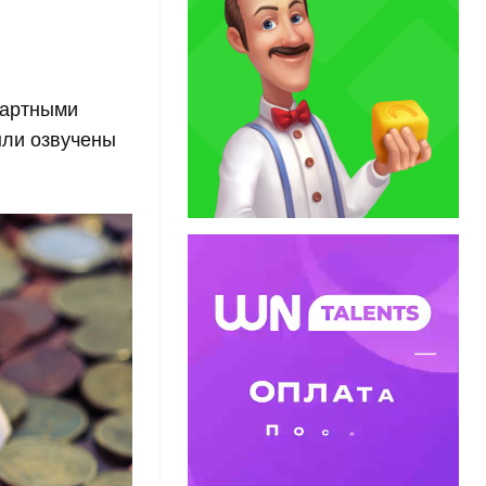
зартными
ыли озвучены