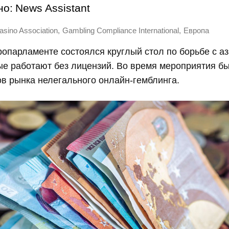
но:
News Assistant
,
,
sino Association
Gambling Compliance International
Европа
опарламенте состоялся круглый стол по борьбе с а
ые работают без лицензий. Во время мероприятия б
в рынка нелегального онлайн-гемблинга.