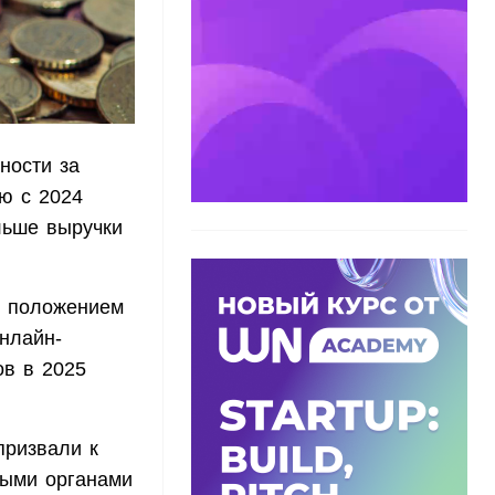
ности за
ю с 2024
льше выручки
м положением
нлайн-
ов в 2025
призвали к
ными органами