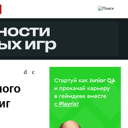
ного
иг