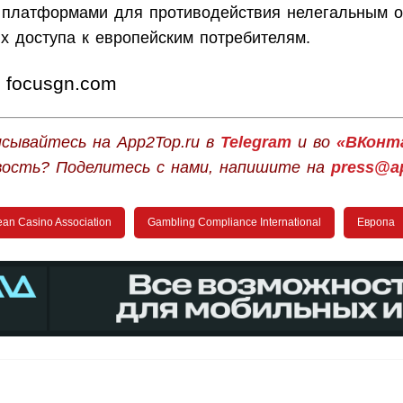
платформами для противодействия нелегальным о
х доступа к европейским потребителям.
focusgn.com
сывайтесь на App2Top.ru в
Telegram
и во
«ВКонт
вость? Поделитесь с нами, напишите на
press@ap
an Casino Association
Gambling Compliance International
Европа