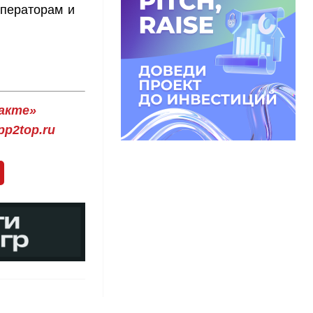
ператорам и
акте»
p2top.ru