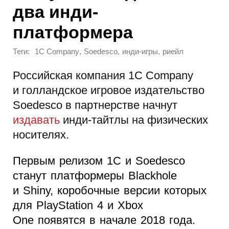
два инди-
платформера
Теги:
,
,
,
1C Company
Soedesco
инди-игры
риейл
Российская компания 1C Company
и голландское игровое издательство
Soedesco в партнерстве начнут
издавать
инди-тайтлы на физических
носителях.
Первым релизом 1C и Soedesco
станут платформеры Blackhole
и Shiny, коробочные версии которых
для PlayStation 4 и Xbox
One появятся в начале 2018 года.