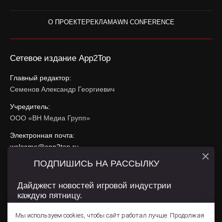
О ПРОЕКТЕ
РЕКЛАМА
WN CONFERENCE
Сетевое издание App2Top
Главный редактор:
Семенов Александр Георгиевич
Учредитель:
ООО «ВН Медиа Групп»
Электронная почта:
welcome@app2top.ru
×
ПОДПИШИСЬ НА РАССЫЛКУ
При использовании материалов активная ссылка на
app2top.ru
обязательна.
Дайджест новостей игровой индустрии
каждую пятницу.
Сайт использует IP адреса, cookie, данные геолокации
Пользователей сайта и сервис «Яндекс Метрика». Условия
Мы используем cookies, чтобы сайт работал лучше. Продолжая
использования содержатся в
Политике конфиденциальности
и