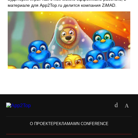
материале для App2Top.ru делится компания
ZiMAD
.
О ПРОЕКТЕ
РЕКЛАМА
WN CONFERENCE