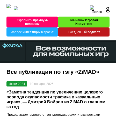
Оформить
премиум-
Альманах
Игровая
подписку
Индустрия
Запрос
инвестиций
в проект
Ежедневный
подкаст
Все публикации по тэгу «ZiMAD»
Итоги 2024
10 января, 2025
«Заметна тенденция по увеличению целевого
периода окупаемости трафика в казуальных
играх», — Дмитрий Бобров из ZiMAD о главном
за год
Продолжаем вместе с топ-менеджерами и экспертами