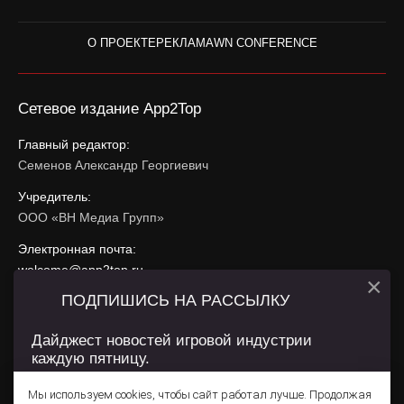
О ПРОЕКТЕ
РЕКЛАМА
WN CONFERENCE
Сетевое издание App2Top
Главный редактор:
Семенов Александр Георгиевич
Учредитель:
ООО «ВН Медиа Групп»
Электронная почта:
welcome@app2top.ru
×
ПОДПИШИСЬ НА РАССЫЛКУ
При использовании материалов активная ссылка на
app2top.ru
обязательна.
Дайджест новостей игровой индустрии
каждую пятницу.
Сайт использует IP адреса, cookie, данные геолокации
Пользователей сайта и сервис «Яндекс Метрика». Условия
Мы используем cookies, чтобы сайт работал лучше. Продолжая
использования содержатся в
Политике конфиденциальности
и