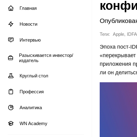
конфи
Главная
Опубликова
Новости
Теги:
,
Apple
IDFA
Интервью
Эпоха пост-ID
«перекрывает 
Разыскивается инвестор/
издатель
приложения пр
ли он делить
Круглый стол
Профессия
Аналитика
WN Academy