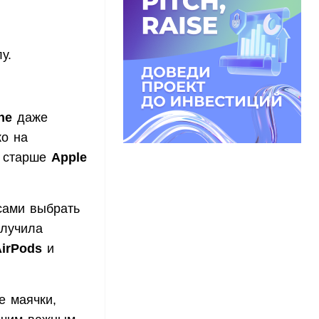
у.
ne
даже
ко на
е старше
Apple
сами выбрать
олучила
irPods
и
е маячки,