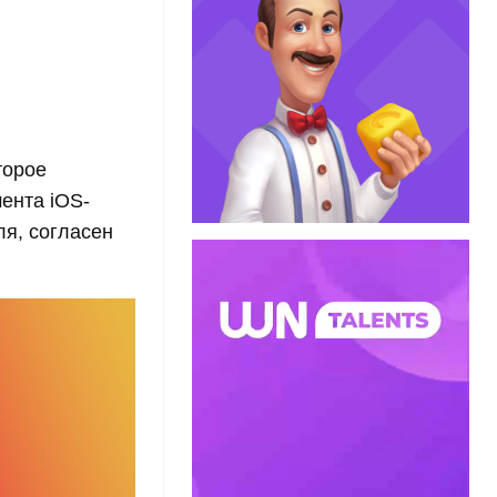
торое
ента iOS-
я, согласен