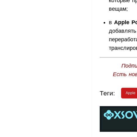
которые п
вещам;
в
Apple P
добавлять
переработ
транслиро
Подпи
Есть но
Теги:
Apple