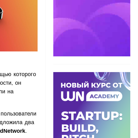
щью которого
ости, он
ли на
 пользователи
едложила два
dNetwork
.