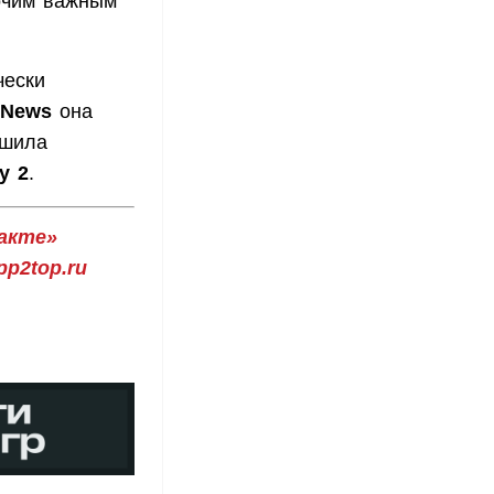
очим важным
чески
 News
она
шила
y 2
.
акте»
p2top.ru