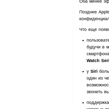
Оба менее эф
Позднее Appl
конфиденциаль
Что еще появ
пользоват
будучи в 
смартфон
Watch Ser
у
Siri
боль
один из ч
возможнос
звонить в
поддержка