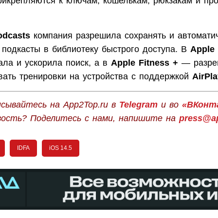
рикрепляются к ключам, кошелькам, рюкзакам и пр
odcasts
компания разрешила сохранять и автомати
 подкасты в библиотеку быстрого доступа. В
Apple
ала и ускорила поиск, а в
Apple Fitness +
— разре
вать тренировки на устройства с поддержкой
AirPla
сывайтесь на App2Top.ru в
Telegram
и во
«ВКонт
вость? Поделитесь с нами, напишите на
press@ap
IDFA
iOS 14.5