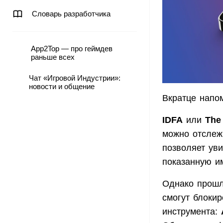
Словарь разработчика
App2Top — про геймдев
раньше всех
Чат «Игровой Индустрии»:
новости и общение
Вкратце напо
IDFA
или
The 
можно отслеж
позволяет уви
показанную и
Однако прош
смогут блоки
инструмента: