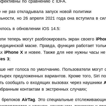
фективны по сравнению с IDFA.
e не раз откладывала запуск новой политики
ности, но 26 апреля 2021 года она вступила в сил
илось в обновлении iOS 14.5:
ели теперь могут разблокировать экран своего
iPho
медицинской маске. Правда, функция работает толь
ах
iPhone X
и новее. Также для нее нужны часы н
ies 3
;
ше нет голоса по умолчанию. Пользователи могут 
етырех предложенных вариантов. Кроме того, Siri п
ть сообщать о входящих вызовах через наушники
A
ыбранным контактам в экстренных случаях;
 брелоков
AirTag
. Это специальные отслеживающи