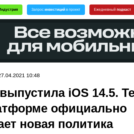
Индустрия
Запрос
инвестиций
в проект
Ежедневный
подкаст
27.04.2021 10:48
 выпустила iOS 14.5. Т
атформе официально
ает новая политика