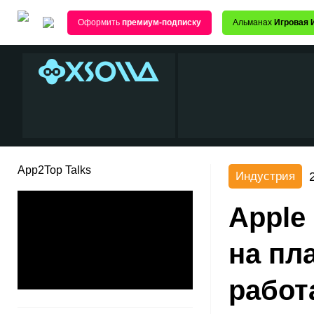
Оформить
премиум-подписку
Альманах
Игровая 
App2Top Talks
Индустрия
Apple
на пл
работ