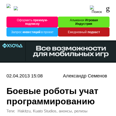
Оформить
премиум-
Альманах
Игровая
подписку
Индустрия
Запрос
инвестиций
в проект
Ежедневный
подкаст
02.04.2013 15:08
Александр Семенов
Боевые роботы учат
программированию
Теги:
,
,
,
Hakitzu
Kuato Studios
анонсы
релизы