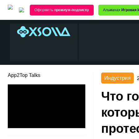
Оформить
премиум-подписку
Альманах
Игровая 
App2Top Talks
Индустрия
Что го
котор
проте