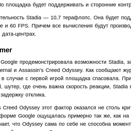
Но площадка будет поддерживать и сторонние конт
тельность Stadia — 10,7 терафлопс. Она будет под
е и 60 FPS. Причем все вычисления будут произво
 дата-центрах.
rmer
Google продемонстрировала возможности Stadia, з
rnal и Assassin’s Creed Odyssey. Как сообщают ж
, в случае с первой игрой площадка спасовала. При
, шутер, где очень важна скорость реакции, Stadia
задержку отклика.
s Creed Odyssey этот фактор оказался не столь кр
тформе Google ощущалась примерно так же, как на 
чает, что Odyssey сама по себе не способна момен