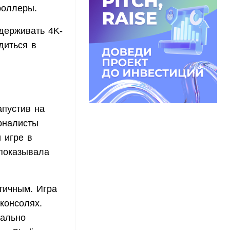
роллеры.
держивать 4K-
диться в
апустив на
урналисты
 игре в
 показывала
итичным. Игра
консолях.
тально