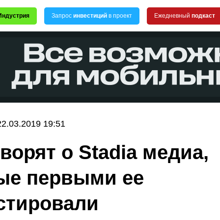
Индустрия
Запрос
инвестиций
в проект
Ежедневный
подкаст
22.03.2019 19:51
ворят о Stadia медиа,
ые первыми ее
стировали