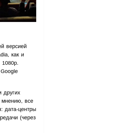
ей версией
ia, как и
 1080р.
 Google
и других
 мнению, все
я: дата-центры
редачи (через