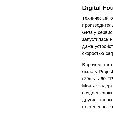
Digital Fo
Технический 
производитель
GPU у сервис
запустилась н
даже устройс
скоростью заг
Впрочем, тес
была у Projec
(79ms с 60 F
Мбит/с задерж
создает слож
другие жанры
постепенно св