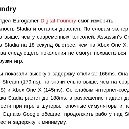
undry
отдел Eurogamer
Digital Foundry
смог измерить
ность Stadia и остался доволен. По словам экспер
а выше, чем у современных консолей. Assassin’s C
а Stadia на 18 секунд быстрее, чем на Xbox One X
тва следующего поколения не смогут похвастаться 
рузки игр.
ты показали высокую задержку отклика: 166ms. Она
t Stream (179ms), но значительно выше, чем на со
PS) и Xbox One X (145ms). Со слабым интернет-сое
ка Stadia растет до 188ms, а разрешение падает д
ности при игре в шутеры, гоночные симуляторы и н
. Однако Google обещает продолжить работу над St
ести задержку к минимуму.