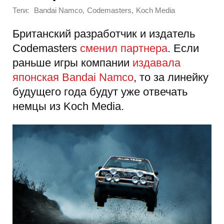
Теги:
,
,
Bandai Namco
Codemasters
Koch Media
Британский разработчик и издатель
Codemasters
сменил партнера
. Если
раньше игры компании
издавала
японская Bandai Namco
, то за линейку
будущего года будут уже отвечать
немцы из Koch Media.