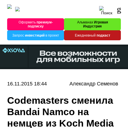
Оформить
премиум-
Альманах
Игровая
подписку
Индустрия
Запрос
инвестиций
в проект
Ежедневный
подкаст
16.11.2015 18:44
Александр Семенов
Codemasters сменила
Bandai Namco на
немцев из Koch Media