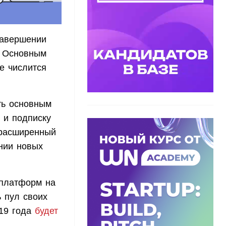
завершении
. Основным
е числится
ать основным
 и подписку
 расширенный
нии новых
 платформ на
ь пул своих
019 года
будет