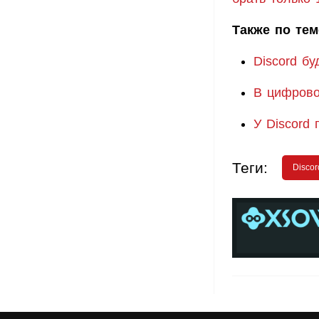
Также по тем
Discord б
В цифрово
У Discord
Теги:
Discor