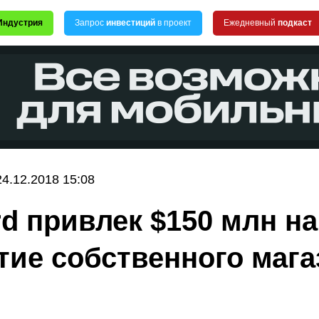
Индустрия
Запрос
инвестиций
в проект
Ежедневный
подкаст
24.12.2018 15:08
rd привлек $150 млн на
тие собственного мага