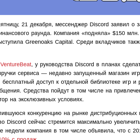
ятницу, 21 декабря, мессенджер Discord заявил о 
инансового раунда. Компания «подняла» $150 млн
ступила Greenoaks Capital. Среди вкладчиков такж
VentureBeat
, у руководства Discord в планах сдел
ыручки сервиса — недавно запущенный магазин игр
ю бесплатный доступ к отдельной библиотеке игр и
бщения. Средства пойдут в том числе на привлече
тор на эксклюзивных условиях.
лившуюся конкуренцию на рынке дистрибуционных
о Discord сейчас стремится максимально увеличит
ве недели компания в том числе объявила, что с 2
 10% с продаж
.