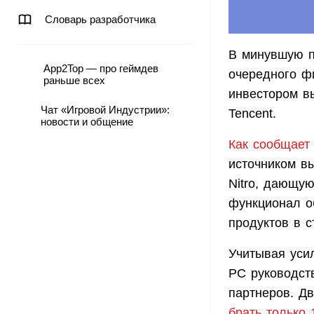
Словарь разработчика
В минувшую п
App2Top — про геймдев
очередного ф
раньше всех
инвестором вы
Чат «Игровой Индустрии»:
Tencent.
новости и общение
Как сообщает 
источником в
Nitro, дающу
функционал о
продуктов в с
Учитывая уси
PC руководств
партнеров. Д
брать только