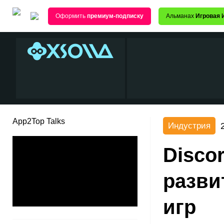
Оформить
премиум-подписку
Альманах
Игровая 
App2Top Talks
Индустрия
Disco
разви
игр