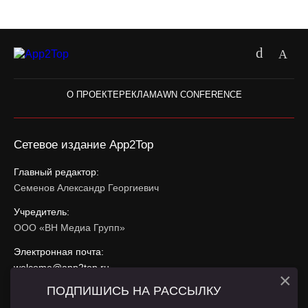
О ПРОЕКТЕ
РЕКЛАМА
WN CONFERENCE
Сетевое издание App2Top
Главный редактор:
Семенов Александр Георгиевич
Учредитель:
ООО «ВН Медиа Групп»
Электронная почта:
welcome@app2top.ru
×
ПОДПИШИСЬ НА РАССЫЛКУ
При использовании материалов активная ссылка на
app2top.ru