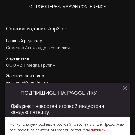
О ПРОЕКТЕ
РЕКЛАМА
WN CONFERENCE
Сетевое издание App2Top
Главный редактор:
Семенов Александр Георгиевич
Учредитель:
ООО «ВН Медиа Групп»
Электронная почта:
welcome@app2top.ru
×
ПОДПИШИСЬ НА РАССЫЛКУ
При использовании материалов активная ссылка на
app2top.ru
обязательна.
Дайджест новостей игровой индустрии
каждую пятницу.
Сайт использует IP адреса, cookie, данные геолокации
Пользователей сайта и сервис «Яндекс Метрика». Условия
Мы используем cookies, чтобы сайт работал лучше. Продолжая
использования содержатся в
Политике конфиденциальности
и
пользоваться сайтом, вы соглашаетесь с
политикой
Пользовательском соглашении
.