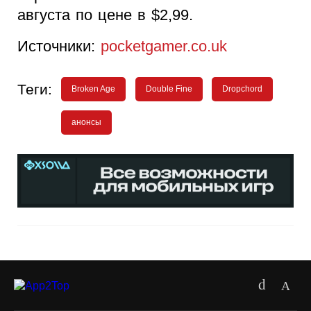
августа по цене в $2,99.
Источники:
pocketgamer.co.uk
Теги:
Broken Age
Double Fine
Dropchord
анонсы