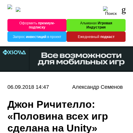
Оформить
премиум-
Альманах
Игровая
подписку
Индустрия
Запрос
инвестиций
в проект
Ежедневный
подкаст
06.09.2018 14:47
Александр Семенов
Джон Ричителло:
«Половина всех игр
сделана на Unity»