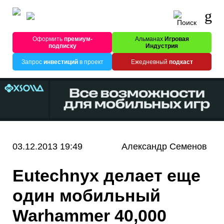
Оформить
премиум-
Альманах
Игровая
подписку
Индустрия
Запрос
инвестиций
в проект
Ежедневный
подкаст
03.12.2013 19:49
Александр Семенов
Eutechnyx делает еще
один мобильный
Warhammer 40,000