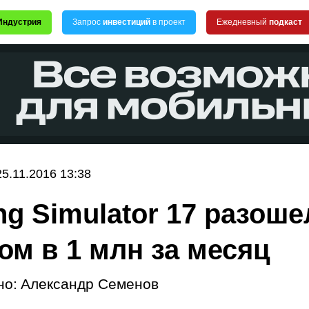
Индустрия
Запрос
инвестиций
в проект
Ежедневный
подкаст
25.11.2016 13:38
ng Simulator 17 разоше
ом в 1 млн за месяц
но:
Александр Семенов