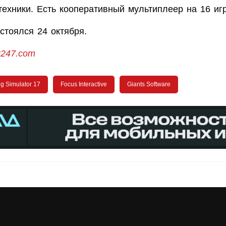
техники. Есть кооперативный мультиплеер на 16 иг
стоялся 24 октября.
g247.com
g Simulator 17
Focus Interactive
Giants Software