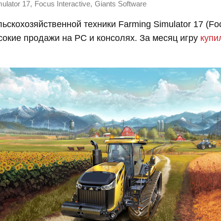
,
,
ulator 17
Focus Interactive
Giants Software
скохозяйственной техники Farming Simulator 17 (Focu
окие продажи на PC и консолях. За месяц игру
купи