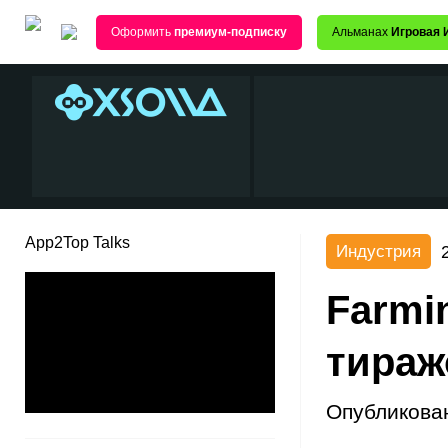
Оформить
премиум-подписку
Альманах
Игровая 
App2Top Talks
Индустрия
Farmi
тираж
Опубликова