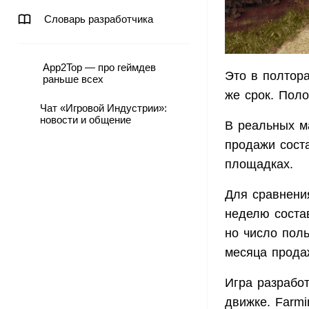
Словарь разработчика
App2Top — про геймдев
Это в полтор
раньше всех
же срок. Пол
Чат «Игровой Индустрии»:
новости и общение
В реальных м
продажи сост
площадках.
Для сравнени
неделю состав
но число пол
месяца прода
Игра разработ
движке. Farmi