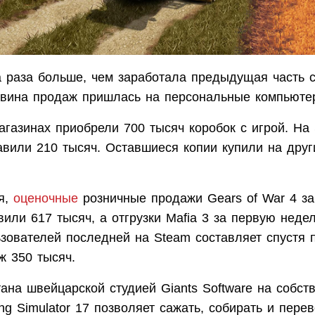
а раза больше, чем заработала предыдущая часть с
овина продаж пришлась на персональные компьюте
агазинах приобрели 700 тысяч коробок с игрой. На
авили 210 тысяч. Оставшиеся копии купили на дру
я,
оценочные
розничные продажи Gears of War 4 з
или 617 тысяч, а отгрузки Mafia 3 за первую нед
ьзователей последней на Steam составляет спустя 
ж 350 тысяч.
ана швейцарской студией Giants Software на собст
ng Simulator 17 позволяет сажать, собирать и пере