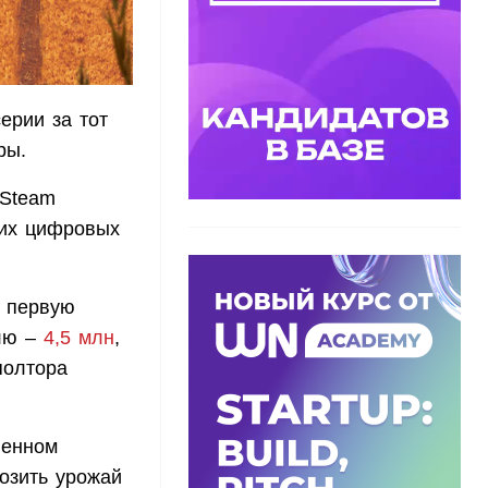
ерии за тот
ры.
 Steam
гих цифровых
а первую
елю –
4,5 млн
,
полтора
венном
возить урожай