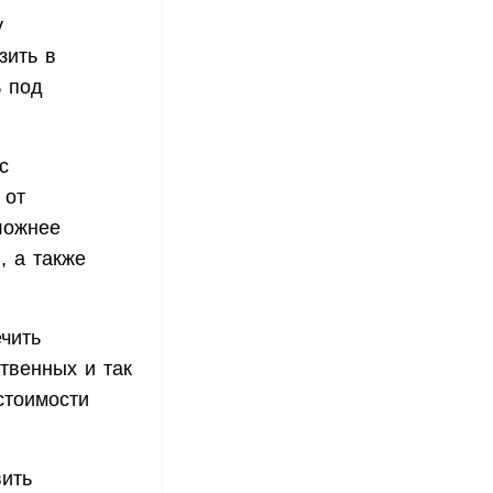
у
зить в
ь под
с
 от
ложнее
 а также
чить
ственных и так
стоимости
вить