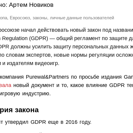
но:
Артем Новиков
,
,
,
опа
Евросоюз
законы
личные данные пользователей
росоюзе начал действовать новый закон под назван
on Regulation (GDPR) — общий регламент по защите д
PR должны усилить защиту персональных данных ж
 по словам экспертов, новые нормы регуляции ослож
 и издателям видеоигр.
компания Purewal&Partners по просьбе издания Gam
вала
новый документ и то, какое влияние GDPR те
 игровую индустрию.
рия закона
т утвердил GDPR еще в 2016 году.