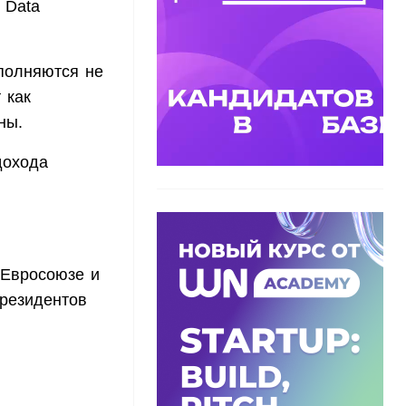
 Data
полняются не
 как
ны.
дохода
 Евросоюзе и
 резидентов