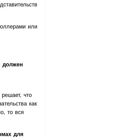
едставительств
роллерами или
о должен
 решает, что
ательства как
о, то вся
рмах для