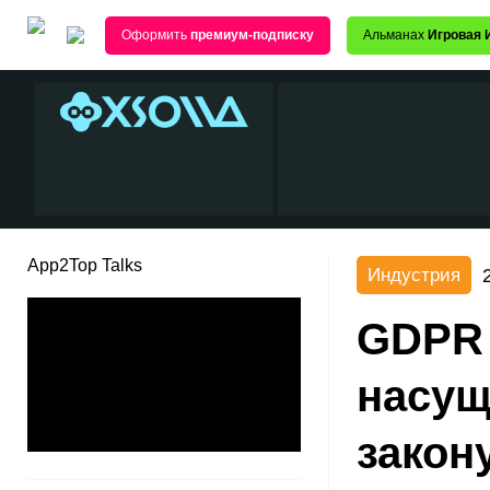
Оформить
премиум-подписку
Альманах
Игровая 
App2Top Talks
Индустрия
GDPR 
насущ
закон