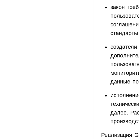
закон тре
пользоват
соглашени
стандарты
создатели
дополните
пользоват
мониторит
данные по
исполнени
технически
далее. Ра
производс
Реализация G