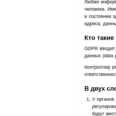
Любая информ
человека. Имя
и состоянии з
адреса, данны
Кто таки
GDPR вводит п
данных (data p
Контроллер р
ответственнос
В двух сл
У органов
регулиров
будут жес