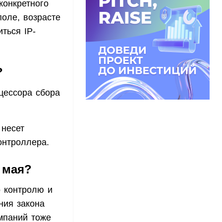
конкретного
поле, возрасте
ться IP-
?
оцессора сбора
 несет
онтроллера.
 мая?
 контролю и
ния закона
мпаний тоже