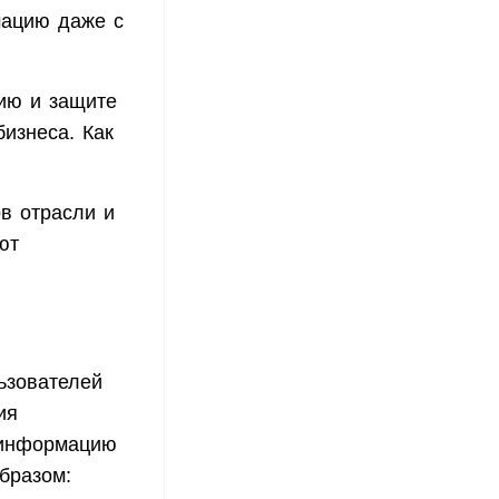
мацию даже с
ию и защите
изнеса. Как
в отрасли и
ют
ьзователей
ия
 информацию
бразом: