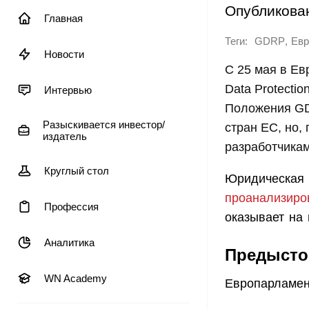
Опубликова
Главная
Теги:
,
GDRP
Евр
Новости
С 25 мая в Ев
Data Protecti
Интервью
Положения GD
Разыскивается инвестор/
стран ЕС, но,
издатель
разработчикам
Круглый стол
Юридическая 
проанализиро
Профессия
оказывает на
Аналитика
Предысто
WN Academy
Европарламен