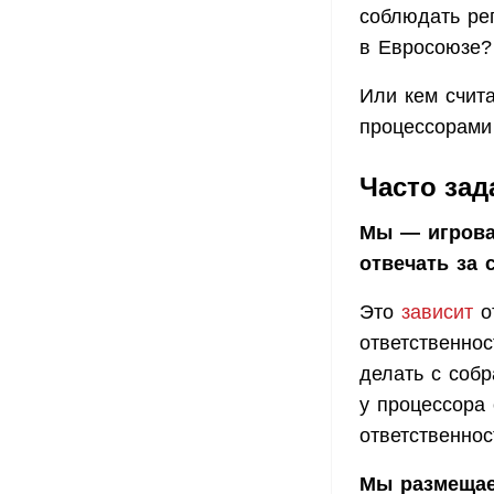
соблюдать рег
в Евросоюзе?
Или кем счит
процессорами
Часто за
Мы — игровая
отвечать за
Это
зависит
от
ответственнос
делать с собр
у процессора 
ответственнос
Мы размещае