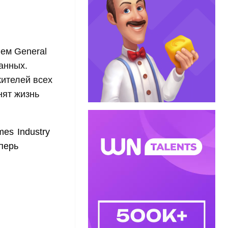
ием General
анных.
ителей всех
нят жизнь
es Industry
перь