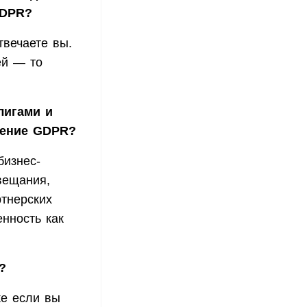
GDPR?
вечаете вы.
ей — то
лигами и
дение GDPR?
бизнес-
вещания,
ртнерских
енность как
?
же если вы