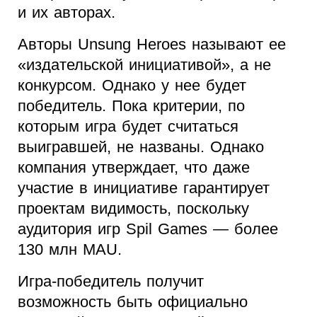
и их авторах.
Авторы Unsung Heroes называют ее
«издательской инициативой», а не
конкурсом. Однако у нее будет
победитель. Пока критерии, по
которым игра будет считаться
выигравшей, не названы. Однако
компания утверждает, что даже
участие в инициативе гарантирует
проектам видимость, поскольку
аудитория игр Spil Games — более
130 млн MAU.
Игра-победитель получит
возможность быть официально