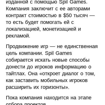
изданной с помощью Spil Games.
Компания заключит с ее авторами
контракт стоимостью в $50 тысяч —
то есть будет помогать ей с
локализацией, монетизацией и
рекламой.
Продвижение игр — не единственная
цель компании. Spil Games
собирается искать новые способы
донести до игроков информацию о
тайтлах. Она «откроет диалог о том,
как заставить мобильных игроков
расширить их горизонты».
Пока компания находится на этапе
отбора проектов.