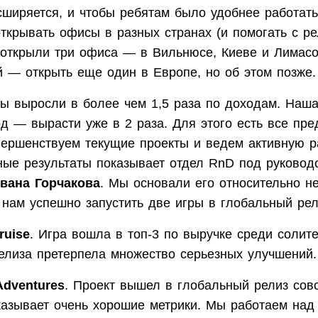
сширяется, и чтобы ребятам было удобнее работать
ткрывать офисы в разных странах (и помогать с ре
 открыли три офиса — в Вильнюсе, Киеве и Лимасо
 — открыть еще один в Европе, но об этом позже.
мы выросли в более чем 1,5 раза по доходам. Наша
д — вырасти уже в 2 раза. Для этого есть все пр
вершенствуем текущие проекты и ведем активную р
ные результаты показывает отдел RnD под руково
вана Горчакова
. Мы основали его относительно н
 нам успешно запустить две игры в глобальный рел
Cruise
. Игра вошла в топ-3 по выручке среди солите
елиза претерпела множество серьезных улучшений.
dventures
. Проект вышел в глобальный релиз сов
казывает очень хорошие метрики. Мы работаем над