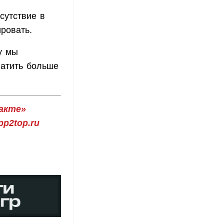
сутствие в
ровать.
у мы
ватить больше
акте»
p2top.ru