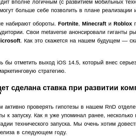
лядит вполне логичным (с развитием мобильных тех
могут больше себе позволить в плане реализации и
е набирают обороты.
Fortnite
,
Minecraft
и
Roblox
п
удитории. Свои metaverse анонсировали гиганты р
icrosoft
. Как это скажется на нашем будущем — ск
ь бы отметить выход iOS 14.5, который внес серье
маркетинговую стратегию.
дет сделана ставка при развитии ком
?
 активно проверять гипотезы в нашем RnD отделе 
ы к запуску. Как я уже упоминал ранее, несколько 
адии технического запуска. Мы очень хотим довест
релиза в следующем году.