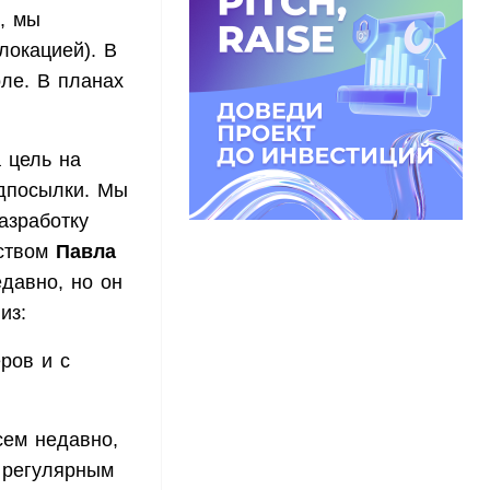
, мы
локацией). В
ле. В планах
 цель на
едпосылки. Мы
азработку
дством
Павла
едавно, но он
из:
ров и с
сем недавно,
 регулярным