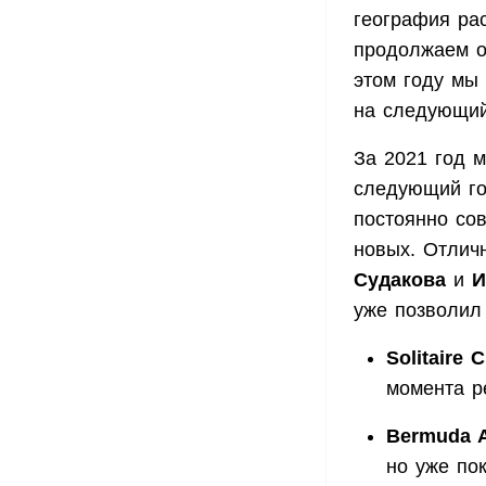
география ра
продолжаем о
этом году мы
на следующий
За 2021 год 
следующий го
постоянно со
новых. Отлич
Судакова
и
И
уже позволил
Solitaire 
момента р
Bermuda A
но уже по