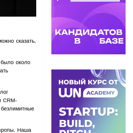
ожно сказать,
 было около
ать
лог
и CRM-
 безлимитные
Европы. Наша