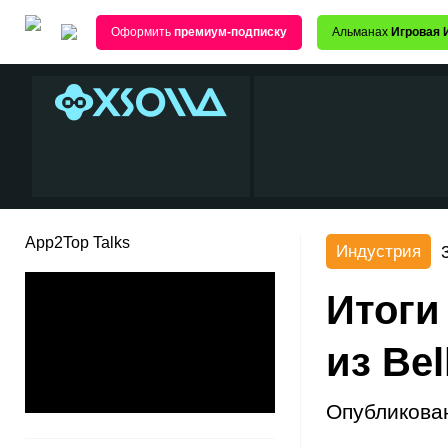
Оформить
премиум-подписку
Альманах
Игровая 
App2Top Talks
Индустрия
Итоги
из Be
Опубликова