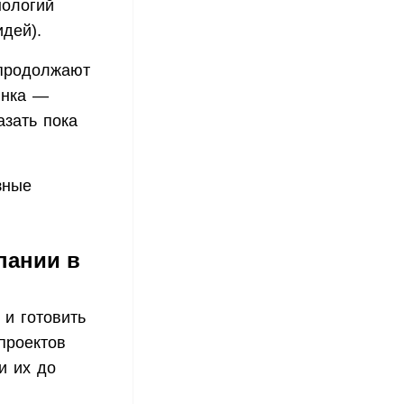
нологий
дей).
родолжают
ынка —
азать пока
зные
пании в
и готовить
проектов
и их до