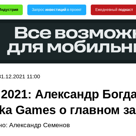
Индустрия
Запрос
инвестиций
в проект
Ежедневный
подкаст
31.12.2021 11:00
 2021: Александр Богд
lka Games о главном за
но:
Александр Семенов