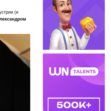
стрии (и
лександром