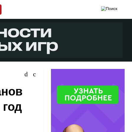
анов
 год