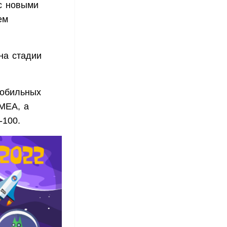
 с новыми
ем
на стадии
мобильных
ЕМЕА, а
-100.