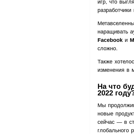
игр, что выг
разработчики 
Метавселенны
наращивать а
Facebook
и
M
сложно.
Также хотелос
изменения в 
На что бу
2022 году
Мы продолжим
новые продукт
сейчас — в ст
глобального 