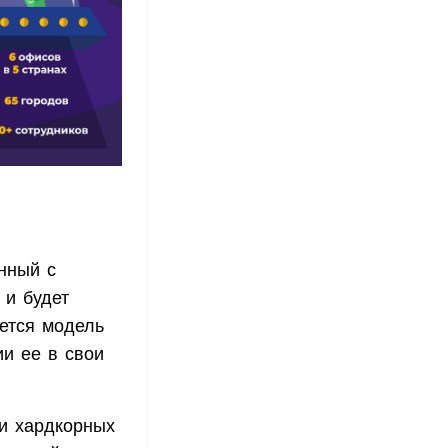
анный с
 и будет
яется модель
ии ее в свои
и хардкорных