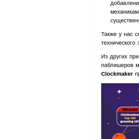
добавлени
механикам
существен
Также у нас с
технического 
Из других пр
паблишеров м
Clockmaker
пр