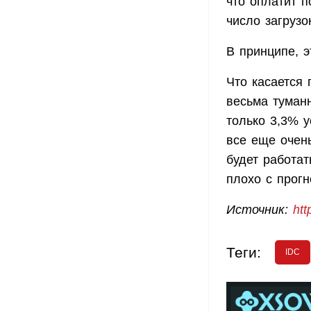
что оплатит 
число загрузо
В принципе, э
Что касается 
весьма туман
только 3,3% у
все еще очень
будет работат
плохо с прогн
Источник:
htt
Теги:
IDC