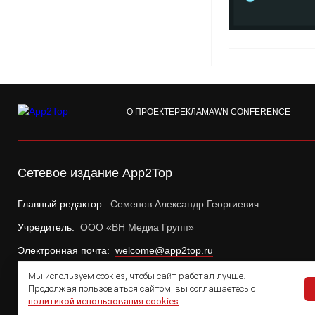
О ПРОЕКТЕ
РЕКЛАМА
WN CONFERENCE
Сетевое издание App2Top
Главный редактор:
Семенов Александр Георгиевич
Учредитель:
ООО «ВН Медиа Групп»
Электронная почта:
welcome@app2top.ru
Мы используем cookies, чтобы сайт работал лучше.
Продолжая пользоваться сайтом, вы соглашаетесь с
политикой использования cookies
.
© 2011 — 2026 App2Top