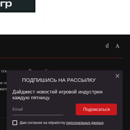
 ссылка на
app2top.ru
обязательна.
×
ПОДПИШИСЬ НА РАССЫЛКУ
ные геолокации Пользователей сайта и сервис «Яндекс
жатся в
Политике конфиденциальности
и
Пользовательском
Дайджест новостей игровой индустрии
каждую пятницу.
Подписаться
Даю согласие на обработку
персональных данных
16+