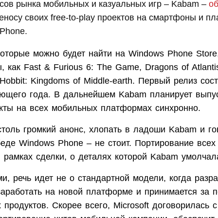
сов рынка мобильных и казуальных игр – Kabam –
о
еносу своих free-to-play проектов на смартфоны и п
Phone.
которые можно будет найти на Windows Phone Store
 как Fast & Furious 6: The Game, Dragons of Atlantis
Hobbit: Kingdoms of Middle-earth. Первый релиз сос
ющего года. В дальнейшем Kabam планирует выпус
кты на всех мобильных платформах синхронно.
столь громкий анонс, хлопать в ладоши Kabam и го
еде Windows Phone – не стоит. Портирование всех 
в рамках сделки, о деталях которой Kabam умолчал
, речь идет не о стандартной модели, когда разра
заработать на новой платформе и принимается за 
 продуктов. Скорее всего, Microsoft договорилась 