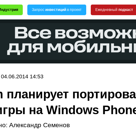
Индустрия
Запрос
инвестиций
в проект
Ежедневный
подкаст
04.06.2014 14:53
 планирует портирова
игры на Windows Phon
но:
Александр Семенов