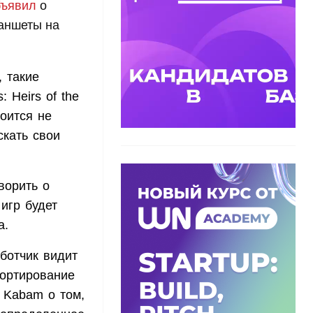
бъявил
о
ланшеты на
, такие
: Heirs of the
тоится не
кать свои
ворить о
игр будет
а.
ботчик видит
портирование
с Kabam о том,