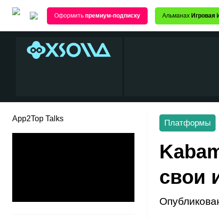
Оформить
премиум-подписку
Альманах
Игровая 
App2Top Talks
Платформы
Kabam
свои 
Опубликова