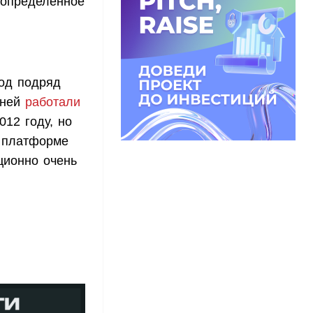
 определенное
год подряд
 ней
работали
012 году, но
й платформе
ционно очень