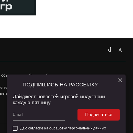
 ссылка на
app2top.ru
обязательна.
×
ПОДПИШИСЬ НА РАССЫЛКУ
ные геолокации Пользователей сайта и сервис «Яндекс
жатся в
Политике конфиденциальности
и
Пользовательском
Дайджест новостей игровой индустрии
каждую пятницу.
Подписаться
Даю согласие на обработку
персональных данных
16+