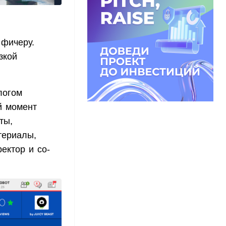
 фичеру.
зкой
логом
й момент
ты,
териалы,
ектор и со-