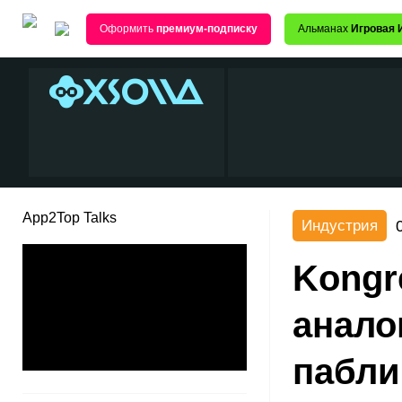
Оформить
премиум-подписку
Альманах
Игровая 
App2Top Talks
Индустрия
Kongr
анало
пабли