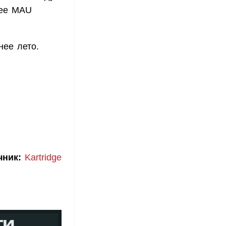
 ее MAU
нее лето.
чник:
Kartridge