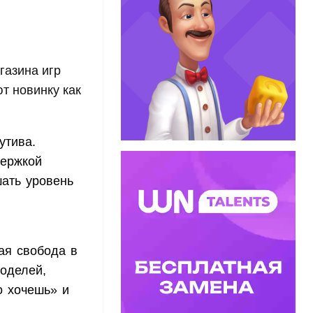
газина игр
т новинку как
утива.
держкой
шать уровень
ая свобода в
оделей,
о хочешь» и