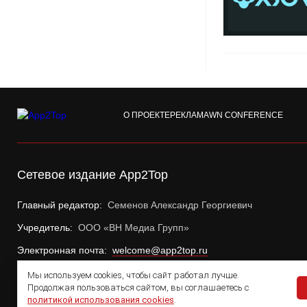
О ПРОЕКТЕ
РЕКЛАМА
WN CONFERENCE
Сетевое издание App2Top
Главный редактор:
Семенов Александр Георгиевич
Учредитель:
ООО «ВН Медиа Групп»
Электронная почта:
welcome@app2top.ru
Мы используем cookies, чтобы сайт работал лучше.
Продолжая пользоваться сайтом, вы соглашаетесь с
политикой использования cookies
.
© 2011 — 2026 App2Top