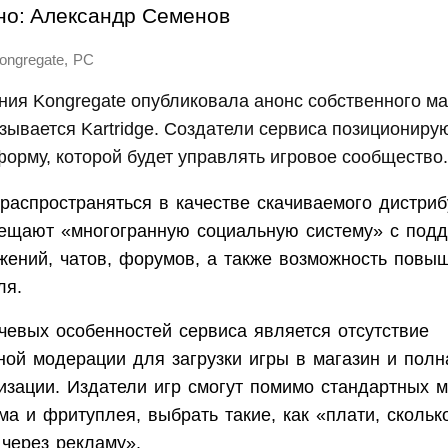
но:
Александр Семенов
,
ongregate
PC
ния Kongregate опубликовала анонс собственного ма
зывается Kartridge. Создатели сервиса позиционирую
орму, которой будет управлять игровое сообщество.
распространяться в качестве скачиваемого дистриб
обещают «многогранную социальную систему» с под
жений, чатов, форумов, а также возможность повы
ля.
чевых особенностей сервиса является отсутствие
ной модерации для загрузки игры в магазин и полн
изации. Издатели игр смогут помимо стандартных м
а и фритуплея, выбрать такие, как «плати, скольк
 через рекламу».