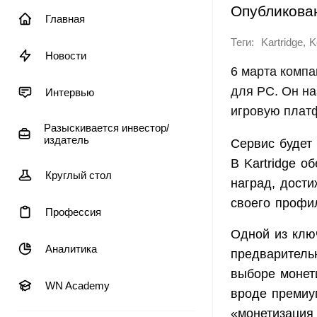
Опубликова
Главная
Теги:
,
Kartridge
K
Новости
6 марта компа
для PC. Он на
Интервью
игровую платф
Разыскивается инвестор/
издатель
Сервис будет 
В Kartridge 
Круглый стол
наград, дости
своего профи
Профессия
Одной из клю
Аналитика
предваритель
выборе монет
WN Academy
вроде премиум
«монетизация