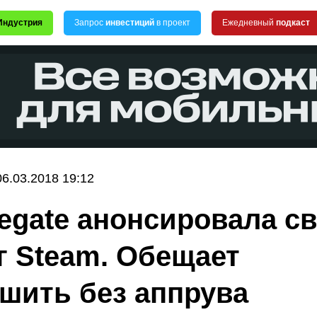
Индустрия
Запрос
инвестиций
в проект
Ежедневный
подкаст
06.03.2018 19:12
egate анонсировала с
г Steam. Обещает
шить без аппрува