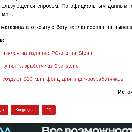
 пользующейся спросом. По официальным данным,
 млн.
 магазина в открытую бету запланирован на нынеш
е:
e взялся за издание PC-игр на Steam
 купил разработчика Spellstone
e создаст $10 млн фонд для инди-разработчиков
Исто
dge
Kongregate
PC