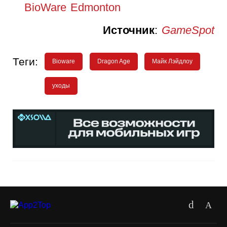
BioWare Edmonton
Источник
:
GameSpot
Теги:
Bioware
Dragon Age
Майк Лэйдлоу
уходы