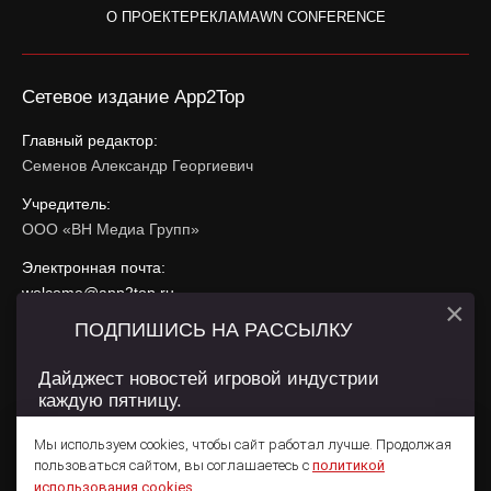
О ПРОЕКТЕ
РЕКЛАМА
WN CONFERENCE
Сетевое издание App2Top
Главный редактор:
Семенов Александр Георгиевич
Учредитель:
ООО «ВН Медиа Групп»
Электронная почта:
welcome@app2top.ru
×
ПОДПИШИСЬ НА РАССЫЛКУ
При использовании материалов активная ссылка на
app2top.ru
обязательна.
Дайджест новостей игровой индустрии
каждую пятницу.
Сайт использует IP адреса, cookie, данные геолокации
Пользователей сайта и сервис «Яндекс Метрика». Условия
Мы используем cookies, чтобы сайт работал лучше. Продолжая
использования содержатся в
Политике конфиденциальности
и
пользоваться сайтом, вы соглашаетесь с
политикой
Пользовательском соглашении
.
Подписаться
использования cookies
.