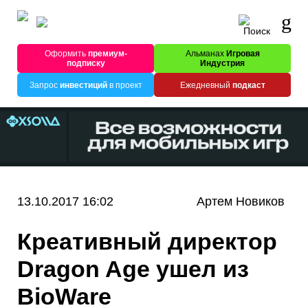
Оформить
премиум-
Альманах
Игровая
подписку
Индустрия
Запрос
инвестиций
в проект
Ежедневный
подкаст
13.10.2017 16:02
Артем Новиков
Креативный директор
Dragon Age ушел из
BioWare