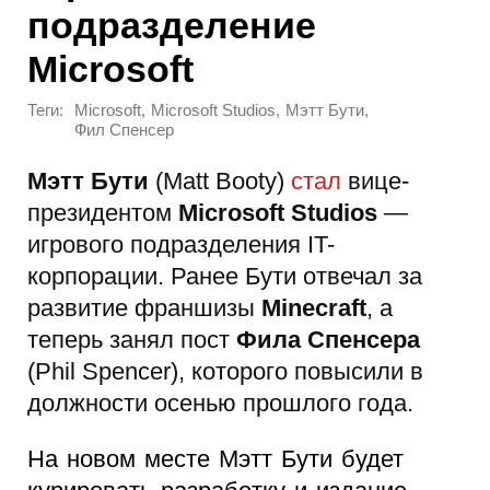
подразделение
Microsoft
Теги:
,
,
,
Microsoft
Microsoft Studios
Мэтт Бути
Фил Спенсер
Мэтт Бути
(Matt Booty)
стал
вице-
президентом
Microsoft Studios
—
игрового подразделения IT-
корпорации. Ранее Бути отвечал за
развитие франшизы
Minecraft
, а
теперь занял пост
Фила Спенсера
(Phil Spencer), которого повысили в
должности осенью прошлого года.
На новом месте Мэтт Бути будет