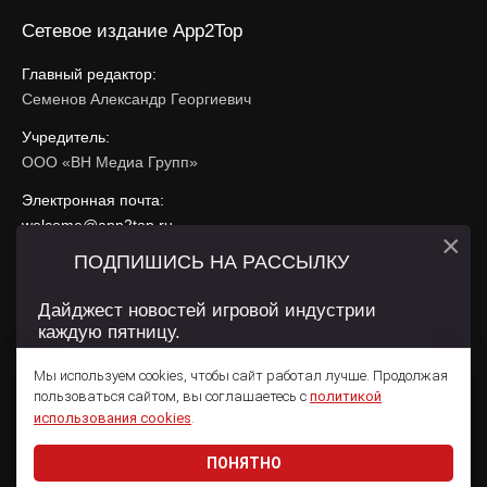
Сетевое издание App2Top
Главный редактор:
Семенов Александр Георгиевич
Учредитель:
ООО «ВН Медиа Групп»
Электронная почта:
welcome@app2top.ru
×
ПОДПИШИСЬ НА РАССЫЛКУ
При использовании материалов активная ссылка на
app2top.ru
обязательна.
Дайджест новостей игровой индустрии
каждую пятницу.
Сайт использует IP адреса, cookie, данные геолокации
Пользователей сайта и сервис «Яндекс Метрика». Условия
Мы используем cookies, чтобы сайт работал лучше. Продолжая
использования содержатся в
Политике конфиденциальности
и
пользоваться сайтом, вы соглашаетесь с
политикой
Пользовательском соглашении
.
Подписаться
использования cookies
.
ПОНЯТНО
Даю согласие на обработку
персональных данных
© 2011 — 2026 App2Top
16+