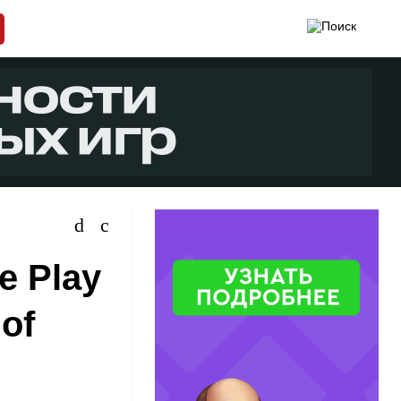
e Play
of