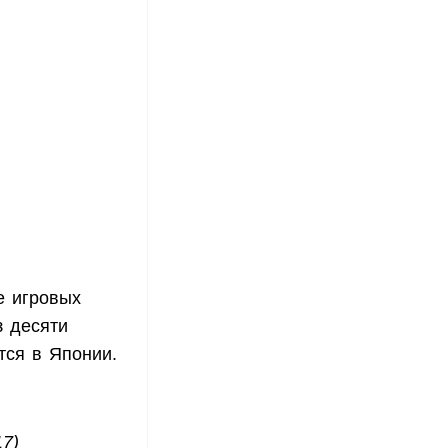
е игровых
з десяти
тся в Японии.
17)