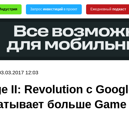
Индустрия
Запрос
инвестиций
в проект
Ежедневный
подкаст
03.03.2017 12:03
e II: Revolution c Googl
атывает больше Game 