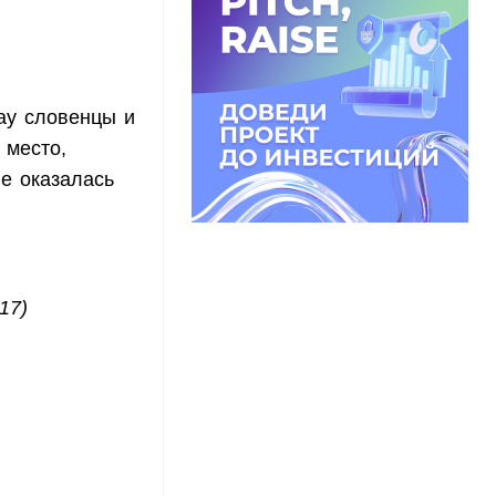
ay словенцы и
 место,
пе оказалась
17)