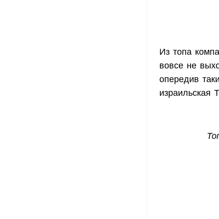
Из топа комп
вовсе не вых
опередив таких
израильская T
То