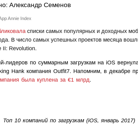
но:
Александр Семенов
App Annie Index
бликовала
списки самых популярных и доходных моб
ода. В число самых успешных проектов месяца вошли
II: Revolution.
ий-лидеров по суммарным загрузкам на iOS вернул
king Hank компания Outfit7. Напомним, в декабре п
омпания была куплена за €1 млрд
.
Топ 10 компаний по загрузкам (iOS, январь 2017)