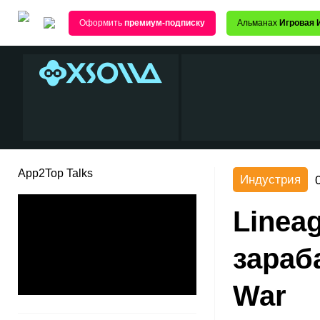
Оформить
премиум-подписку
Альманах
Игровая 
App2Top Talks
Индустрия
Lineag
зараб
War