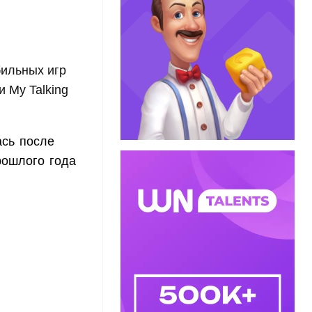
ильных игр
 My Talking
ась после
рошлого года