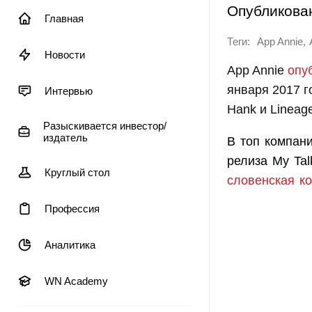
Опубликова
Главная
Теги:
,
App Annie
Новости
App Annie
опу
января 2017 г
Интервью
Hank и Lineage 
Разыскивается инвестор/
издатель
В топ компан
релиза My Tal
Круглый стол
словенская к
Профессия
Аналитика
WN Academy