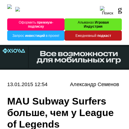
Оформить
премиум-
Альманах
Игровая
подписку
Индустрия
Запрос
инвестиций
в проект
Ежедневный
подкаст
13.01.2015 12:54
Александр Семенов
MAU Subway Surfers
больше, чем у League
of Legends