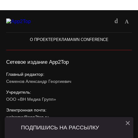
О ПРОЕКТЕ
РЕКЛАМА
WN CONFERENCE
Сетевое издание App2Top
Главный редактор:
Семенов Александр Георгиевич
Учредитель:
ООО «ВН Медиа Групп»
Электронная почта:
welcome@app2top.ru
×
ПОДПИШИСЬ НА РАССЫЛКУ
При использовании материалов активная ссылка на
app2top.ru
обязательна.