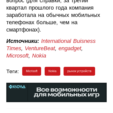
вопрос (для справки, за третий
квартал прошлого года компания
заработала на обычных мобильных
телефонах больше, чем на
смартфонах).
Источники:
International Buisness
Times
,
VentureBeat
,
engadget
,
Microsoft
,
Nokia
Теги:
Micrisoft
Nokia
рынок устройств