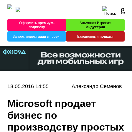
Оформить
премиум-
Альманах
Игровая
подписку
Индустрия
Запрос
инвестиций
в проект
Ежедневный
подкаст
18.05.2016 14:55
Александр Семенов
Microsoft продает
бизнес по
производству простых