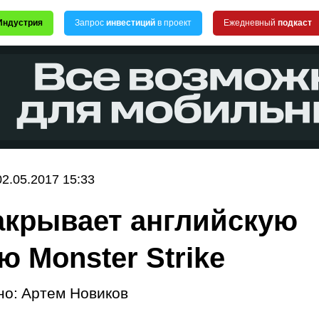
Индустрия
Запрос
инвестиций
в проект
Ежедневный
подкаст
02.05.2017 15:33
закрывает английскую
ю Monster Strike
но:
Артем Новиков