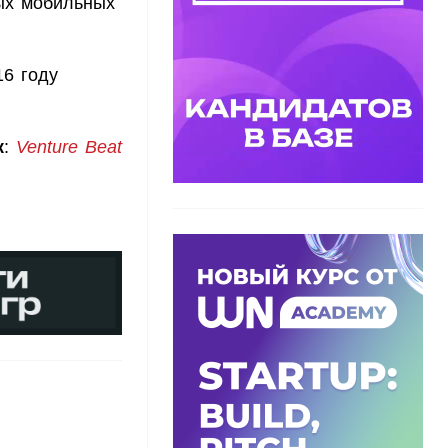
вых мобильных
16 году
к
:
Venture Beat