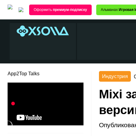
Оформить
премиум-подписку
Альманах
Игровая 
App2Top Talks
Индустрия
Mixi 
верси
Опубликова