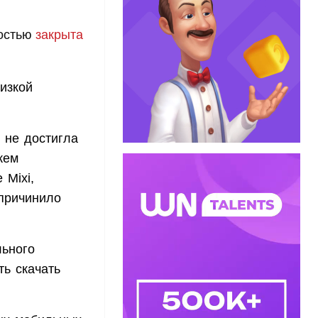
ностью
закрыта
низкой
 не достигла
жем
 Mixi,
«причинило
льного
ть скачать