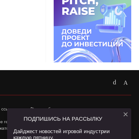
 ссылка на
app2top.ru
обязательна.
×
ПОДПИШИСЬ НА РАССЫЛКУ
ные геолокации Пользователей сайта и сервис «Яндекс
жатся в
Политике конфиденциальности
и
Пользовательском
Дайджест новостей игровой индустрии
каждую пятницу.