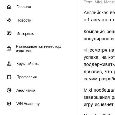
Теги:
,
Mixi
Monste
Главная
Английская ве
с 1 августа эт
Новости
Компания реши
Интервью
популярности 
Разыскивается инвестор/
«Несмотря на 
издатель
успеха, на к
Круглый стол
поддерживать
добавив, что 
Профессия
самим разрабо
Mixi пообеща
Аналитика
завершения ра
WN Academy
игру исчезнет