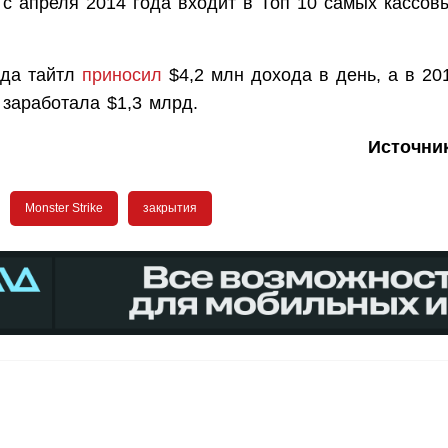
e с апреля 2014 года входит в Топ 10 самых кассо
ода тайтл
приносил
$4,2 млн дохода в день, а в 20
e заработала $1,3 млрд.
Источни
Monster Strike
закрытия