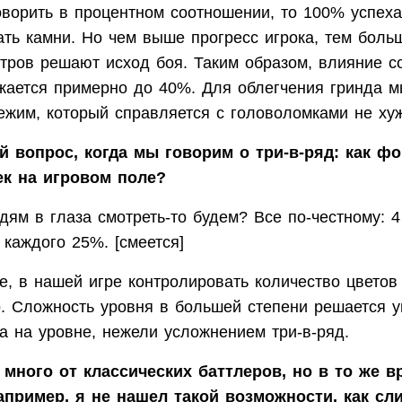
оворить в процентном соотношении, то 100% успеха
ать камни. Но чем выше прогресс игрока, тем боль
стров решают исход боя. Таким образом, влияние 
ижается примерно до 40%. Для облегчения гринда 
ежим, который справляется с головоломками не хуж
 вопрос, когда мы говорим о три-в-ряд: как ф
к на игровом поле?
ям в глаза смотреть-то будем? Все по-честному: 4
 каждого 25%. [смеется]
е, в нашей игре контролировать количество цветов
. Сложность уровня в большей степени решается 
а на уровне, нежели усложнением три-в-ряд.
 много от классических баттлеров, но в то же в
апример, я не нашел такой возможности, как сл