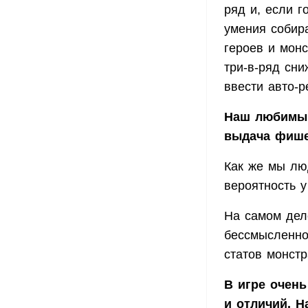
ряд и, если г
умения собир
героев и мон
три-в-ряд сн
ввести авто-р
Наш любимый
выдача фише
Как же мы люд
вероятность у
На самом дел
бессмысленно
статов монстр
В игре очень
и отличий. Н