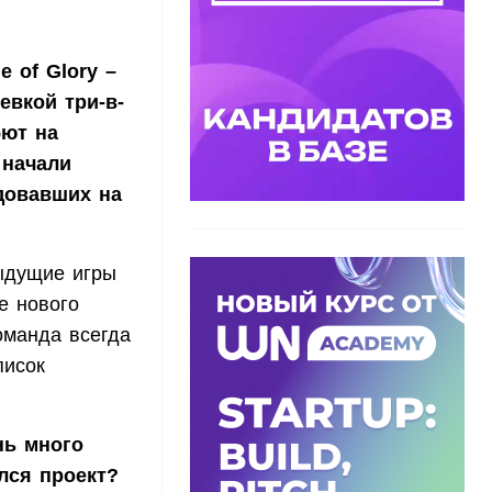
e of Glory –
евкой три-в-
бют на
 начали
ндовавших на
дущие игры
е нового
оманда всегда
писок
нь много
лся проект?