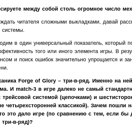
нсируете между собой столь огромное число ме
уждать читателя сложными выкладками, давай расс
 системы.
одим в один универсальный показатель, который п
фективность того или иного элемента игры. В резу
ансом и поиск ошибок значительно упрощается и за
ни.
аника Forge of Glory – три-в-ряд. Именно на не
ма. И match-3 в игре далеко не самый стандарт
с трейсовой системой (цепочками) и шестистор
не четырехсторонней классикой). Зачем пошли 
то это дало игре (по сравнению с тем, если бы
 три-в-ряд)?