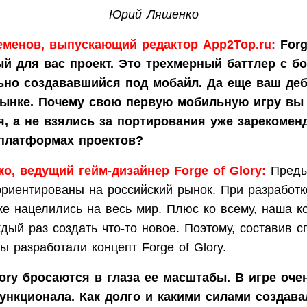
Юрий Ляшенко
еменов, выпускающий редактор App2Top.ru:
Forg
й для вас проект. Это трехмерный баттлер с бо
льно создававшийся под мобайл. Да еще ваш де
ынке. Почему свою первую мобильную игру вы
я, а не взялись за портирования уже зарекоме
платформах проектов?
, ведущий гейм-дизайнер Forge of Glory:
Преды
ориентированы на российский рынок. При разработк
же нацелились на весь мир. Плюс ко всему, наша к
дый раз создать что-то новое. Поэтому, составив с
ы разработали концепт Forge of Glory.
lory бросаются в глаза ее масштабы. В игре оче
ункционала. Как долго и какими силами создава