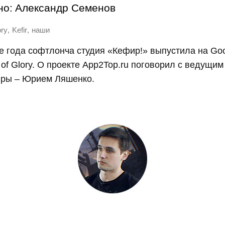
но:
Александр Семенов
,
,
ory
Kefir
наши
е года софтлонча студия «Кефир!» выпустила на Goo
 of Glory. О проекте App2Top.ru поговорил с ведущим
гры – Юрием Ляшенко.