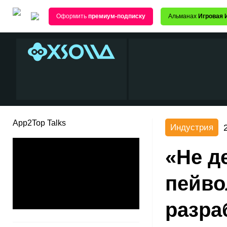
Оформить
премиум-подписку
Альманах
Игровая 
App2Top Talks
Индустрия
«Не д
пейво
разраб