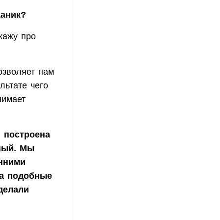
ханик?
кажу про
озволяет нам
льтате чего
нимает
й построена
ный. Мы
онними
на подобные
 делали