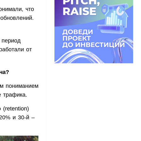
онимали, что
обновлений.
й период
работали от
ча?
им пониманием
е трафика.
(retention)
20% и 30-й –