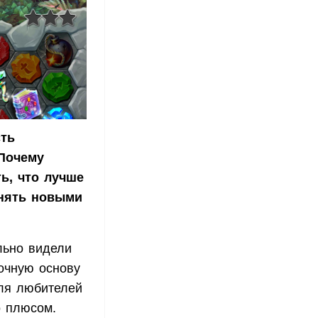
сть
 Почему
ь, что лучше
лнять новыми
льно видели
рочную основу
для любителей
о плюсом.