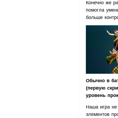
Конечно же р
помогла умен
больше контро
Обычно в бат
(первую скри
уровень прок
Наша игра не
элементов про