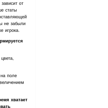
 зависит от
ше статы
составляющей
мы не забыли
е игрока.
ормируется
 цвета,
 на поле
увеличением
ремя хватает
ивать