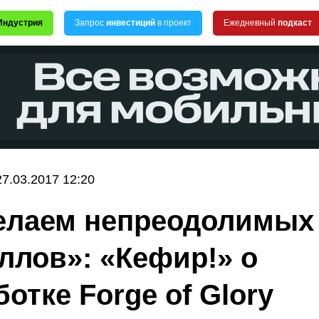
Индустрия
Запрос
инвестиций
в проект
Ежедневный
подкаст
27.03.2017 12:20
елаем непреодолимых
ллов»: «Кефир!» о
отке Forge of Glory