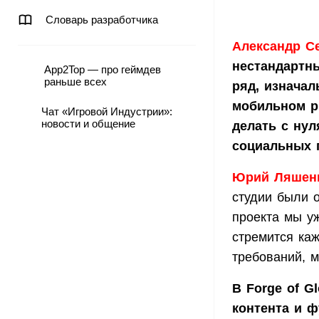
Словарь разработчика
Александр С
нестандартны
App2Top — про геймдев
раньше всех
ряд, изнача
мобильном р
Чат «Игровой Индустрии»:
новости и общение
делать с нул
социальных 
Юрий Ляшенко
студии были 
проекта мы у
стремится каж
требований, м
В Forge of G
контента и ф