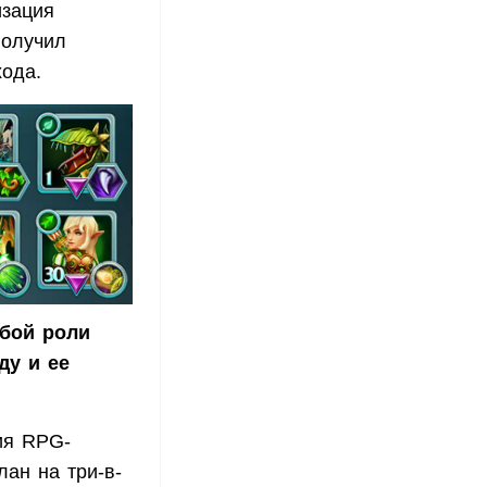
изация
получил
хода.
обой роли
ду и ее
ия RPG-
лан на три-в-