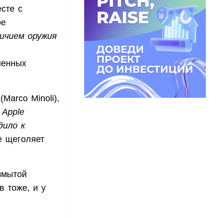
есте с
ое
личием оружия
ненных
Marco Minoli),
 Apple
дило к
ne щеголяет
змытой
в тоже, и у