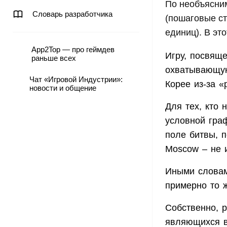
По необъясни
Словарь разработчика
(пошаговые ст
единиц). В это
App2Top — про геймдев
Игру, посвящ
раньше всех
охватывающую
Чат «Игровой Индустрии»:
Корее из-за «
новости и общение
Для тех, кто 
условной граф
поле битвы, п
Moscow – не 
Иными словам
примерно то 
Собственно, ра
являющихся 