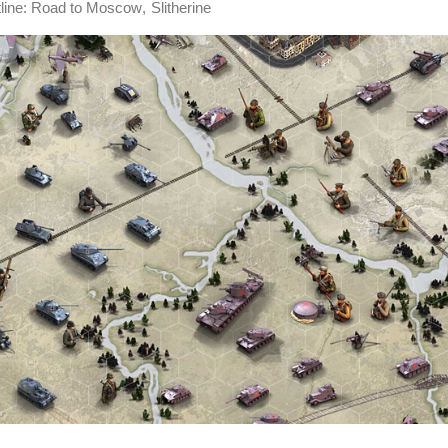
,
tline: Road to Moscow
Slitherine