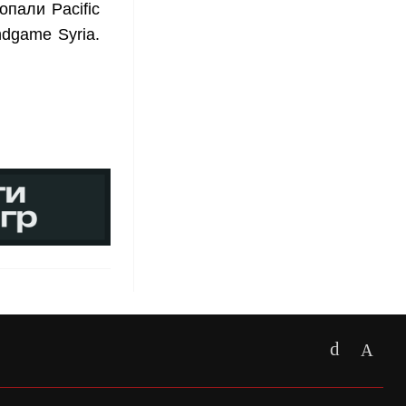
пали Pacific
Endgame Syria.