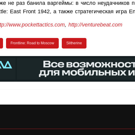
же не раз банила варгеймы: в число неудачников по
ttle: East Front 1942, а также стратегическая игра 
ttp://www.pockettactics.com
,
http://venturebeat.com
Frontline: Road to Moscow
Slitherine