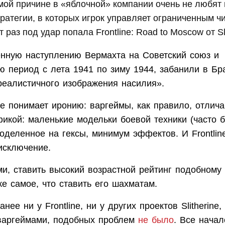
мой причине в «яблочной» компании очень не любят
ратегии, в которых игрок управляет ограниченным 
т раз под удар попала Frontline: Road to Moscow от Sli
енную наступлению Вермахта на Советский союз и
 период с лета 1941 по зиму 1944, забанили в Бр
реалистичного изображения насилия».
не понимает иронию: варгеймы, как правило, отлич
икой: маленькие модельки боевой техники (часто б
оделенное на гексы, минимум эффектов. И Frontline
исключение.
и, ставить высокий возрастной рейтинг подобному 
же самое, что ставить его шахматам.
нее ни у Frontline, ни у других проектов Slitherine,
варгеймами, подобных проблем
не было
. Все начал