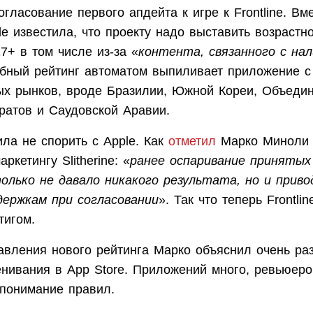
огласование первого апдейта к игре к Frontline. Вм
e известила, что проекту надо выставить возрастн
7+ в том числе из-за «
контента, связанного с на
обный рейтинг автоматом выпиливает приложение с
ых рынков, вроде Бразилии, Южной Кореи, Объеди
ратов и Саудовской Аравии.
шила не спорить с Apple. Как
отметил
Марко Миноли (
ркетингу Slitherine: «
ранее оспаривание принятых
олько не давало никакого результата, но и приво
держкам при согласовании
». Так что теперь Frontli
тигом.
авления нового рейтинга Марко объяснил очень ра
нивания в App Store. Приложений много, ревьюеро
 понимание правил.