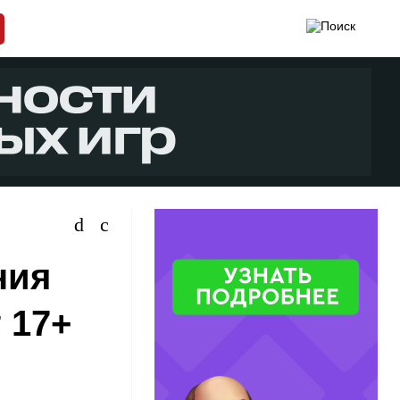
ния
 17+