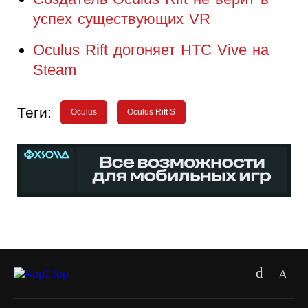
успех существующих VR
Oculus Rift догоняет HTC Vive на
Steam
Теги:
Oculus
Oculus Rift S