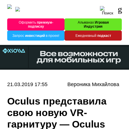
Оформить
премиум-
Альманах
Игровая
подписку
Индустрия
Запрос
инвестиций
в проект
Ежедневный
подкаст
21.03.2019 17:55
Вероника Михайлова
Oculus представила
свою новую VR-
гарнитуру — Oculus