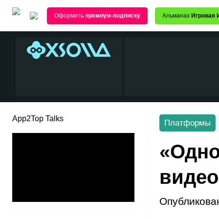
Оформить
премиум-подписку
Альманах
Игровая 
App2Top Talks
Платформы
«Одно
видео
Опубликова