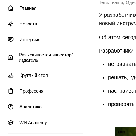
Теги:
,
наши
Одно
Главная
У разработчик
новый инстру
Новости
Об этом сегод
Интервью
Разработчики 
Разыскивается инвестор/
издатель
встраиват
Круглый стол
решать, гд
настраива
Профессия
проверять
Аналитика
WN Academy