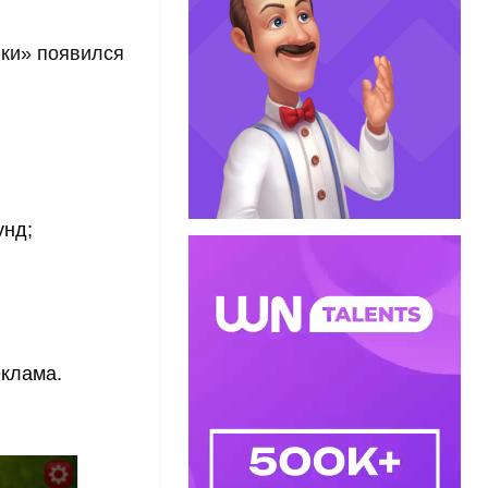
ики» появился
унд;
еклама.