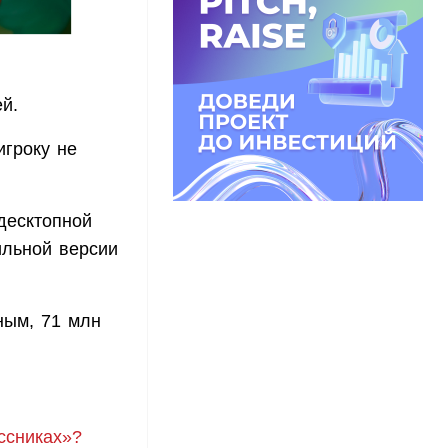
й.
игроку не
десктопной
ильной версии
ным, 71 млн
ассниках»?