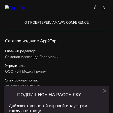
О ПРОЕКТЕ
РЕКЛАМА
WN CONFERENCE
Сетевое издание App2Top
Главный редактор:
Семенов Александр Георгиевич
Учредитель:
ООО «ВН Медиа Групп»
Электронная почта:
welcome@app2top.ru
×
ПОДПИШИСЬ НА РАССЫЛКУ
При использовании материалов активная ссылка на
app2top.ru
обязательна.
Дайджест новостей игровой индустрии
каждую пятницу.
Сайт использует IP адреса, cookie, данные геолокации