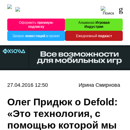
Оформить
премиум-
Альманах
Игровая
подписку
Индустрия
Запрос
инвестиций
в проект
Ежедневный
подкаст
27.04.2016 12:50
Ирина Смирнова
Олег Придюк о Defold:
«Это технология, с
помощью которой мы