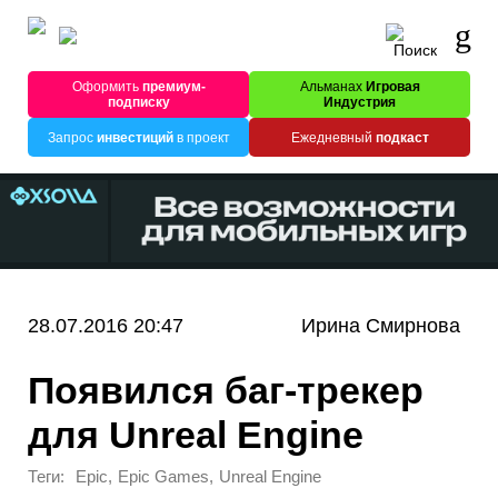
Оформить
премиум-
Альманах
Игровая
подписку
Индустрия
Запрос
инвестиций
в проект
Ежедневный
подкаст
28.07.2016 20:47
Ирина Смирнова
Появился баг-трекер
для Unreal Engine
Теги:
,
,
Epic
Epic Games
Unreal Engine