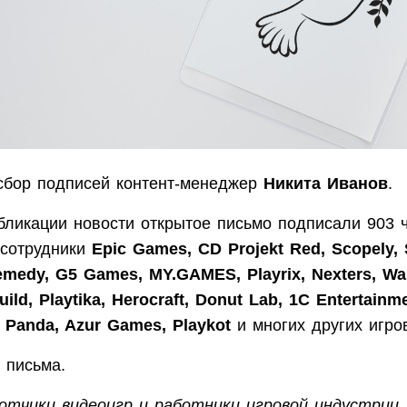
сбор подписей контент-менеджер
Никита Иванов
.
бликации новости открытое письмо подписали 903 ч
сотрудники
Epic Games, CD Projekt Red, Scopely,
Remedy, G5 Games, MY.GAMES, Playrix, Nexters, W
uild, Playtika, Herocraft, Donut Lab, 1C Entertainm
 Panda, Azur Games, Playkot
и многих других игро
 письма.
отчики видеоигр и работники игровой индустрии.