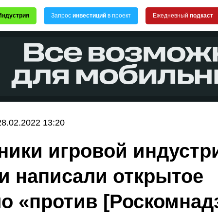
Индустрия
Запрос
инвестиций
в проект
Ежедневный
подкаст
28.02.2022 13:20
ники игровой индустр
и написали открытое
о «против [Роскомнадз