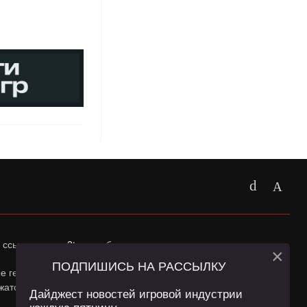
 ссылка на
app2top.ru
обязательна.
×
ПОДПИШИСЬ НА РАССЫЛКУ
ные геолокации Пользователей сайта и сервис «Яндекс
жатся в
Политике конфиденциальности
и
Пользовательском
Дайджест новостей игровой индустрии