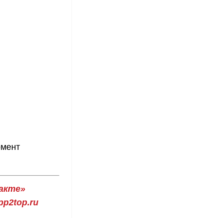
омент
акте»
p2top.ru