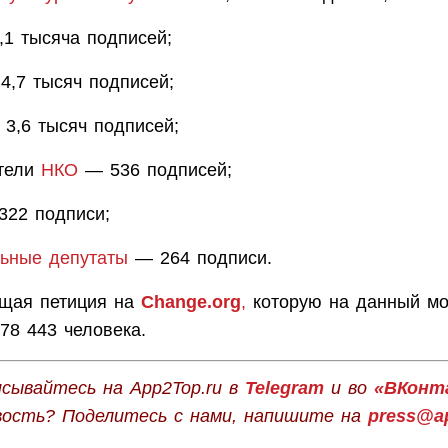
1 тысяча подписей;
,7 тысяч подписей;
3,6 тысяч подписей;
тели
НКО
— 536 подписей;
22 подписи;
ьные депутаты
— 264 подписи.
бщая петиция на
Change.org
,
которую на данный м
78 443 человека.
сывайтесь на App2Top.ru в
Telegram
и во
«ВКонт
вость? Поделитесь с нами, напишите на
press@ap