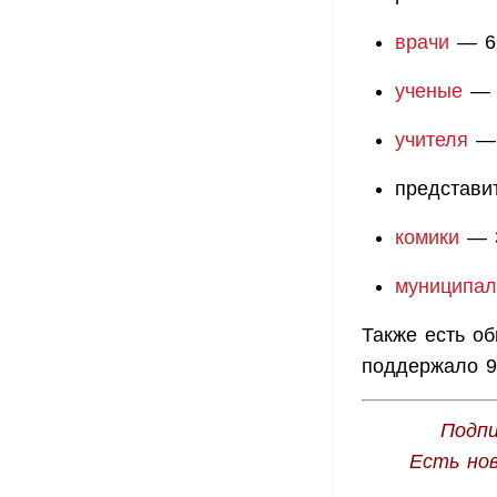
врачи
— 6,
ученые
— 4
учителя
— 
представи
комики
— 3
муниципал
Также есть о
поддержало 9
Подпи
Есть но