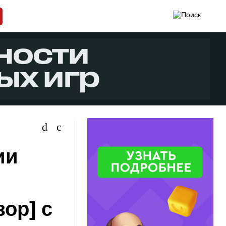
ии
ор] с