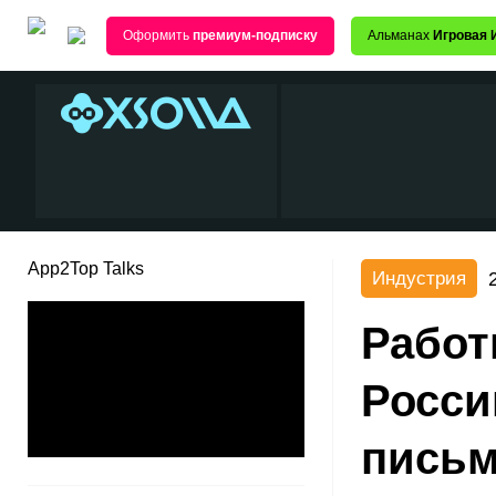
Оформить
премиум-подписку
Альманах
Игровая 
App2Top Talks
Индустрия
Работ
Росси
письм