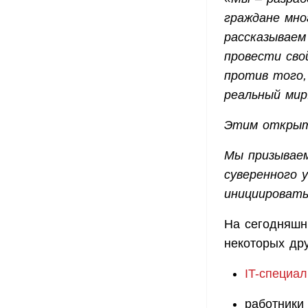
граждане мно
рассказываем
провести сво
против того,
реальный мир
Этим открыт
Мы призываем
суверенного 
инициировать
На сегодняшн
некоторых др
IT-специа
работник