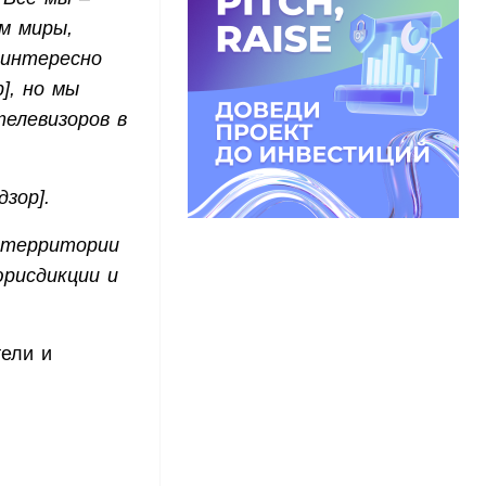
м миры,
 интересно
], но мы
телевизоров в
зор].
 территории
юрисдикции и
ели и