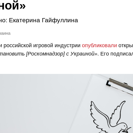
ной»
но:
Екатерина Гайфуллина
раина
и российской игровой индустрии
опубликовали
откры
тановить [Роскомнадзор] с Украиной»
. Его подпис