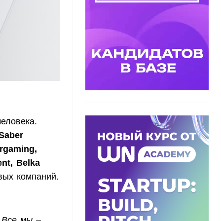
еловека.
 Saber
argaming,
ent, Belka
вых компаний.
 Все мы –