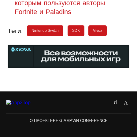
которым пользуются авторы
Fortnite и Paladins
Теги:
Nintendo Switch
SDK
Vivоx
О ПРОЕКТЕ
РЕКЛАМА
WN CONFERENCE