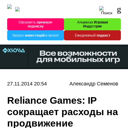
Оформить
премиум-
Альманах
Игровая
подписку
Индустрия
Запрос
инвестиций
в проект
Ежедневный
подкаст
27.11.2014 20:54
Александр Семенов
Reliance Games: IP
сокращает расходы на
продвижение